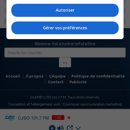
Autoriser
Gérer vos préférences
Abonne-toi à notre infolettre
Accueil
À propos
L’équipe
Politique de confidentialité
Contact
Publicité
2026
© CJSO 101,7 FM. Tous droits réservés.
Conception et hébergement web : Cournoyer communication marketing
CJSO 101,7 FM
LIVE