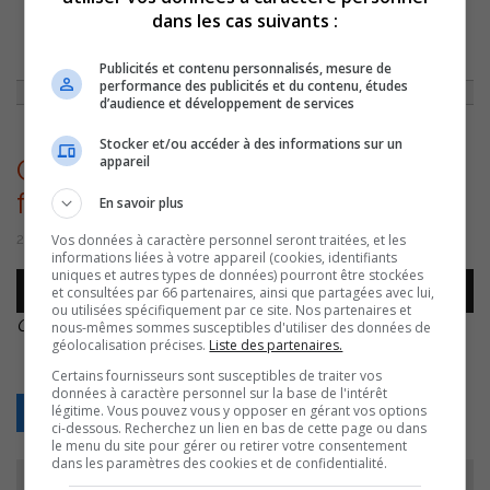
dans les cas suivants :
ACCUEIL
»
NON CLASSÉ
»
L’UNIVERS DES VINS (CHRONIQUE DU 28
FÉVRIER 2020)
»
CJSO – CHRONIQUE DES VINS (28 FÉVRIER 2020)
Publicités et contenu personnalisés, mesure de
performance des publicités et du contenu, études
d’audience et développement de services
Stocker et/ou accéder à des informations sur un
appareil
CJSO – Chronique des vins (28
février 2020)
En savoir plus
Vos données à caractère personnel seront traitées, et les
28 février 2020 | Par Comm CJSO
informations liées à votre appareil (cookies, identifiants
uniques et autres types de données) pourront être stockées
Lecteur
et consultées par 66 partenaires, ainsi que partagées avec lui,
00:00
00:00
audio
ou utilisées spécifiquement par ce site. Nos partenaires et
CJSO – Chronique des vins (28 février 2020)
.
nous-mêmes sommes susceptibles d'utiliser des données de
géolocalisation précises.
Liste des partenaires.
Certains fournisseurs sont susceptibles de traiter vos
données à caractère personnel sur la base de l'intérêt
légitime. Vous pouvez vous y opposer en gérant vos options
Retour
ci-dessous. Recherchez un lien en bas de cette page ou dans
le menu du site pour gérer ou retirer votre consentement
dans les paramètres des cookies et de confidentialité.