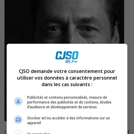
CJSO demande votre consentement pour
utiliser vos données à caractère personnel
dans les cas suivants :
Publicités et contenu personnalisés, mesure de
performance des publicités et du contenu, études
d’audience et développement de services
Stocker et/ou accéder à des informations sur un
appareil
L’identité de celui pour qui les résidents de Saint-Aimé et