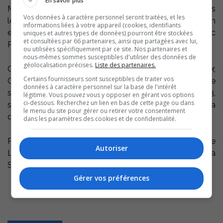
En savoir plus
Massueville devront déployer tous leurs charmes dans
Vos données à caractère personnel seront traitées, et les
le cadre de l’émission de télévision La petite séduction
informations liées à votre appareil (cookies, identifiants
est maintenant connue. Il s’agit de l’acteur réalisateur Luc
uniques et autres types de données) pourront être stockées
et consultées par 66 partenaires, ainsi que partagées avec lui,
Picard.
ou utilisées spécifiquement par ce site. Nos partenaires et
nous-mêmes sommes susceptibles d'utiliser des données de
géolocalisation précises.
Liste des partenaires.
Celui qui a entre autres joué dans À l’ombre de l’Épervier,
Certains fournisseurs sont susceptibles de traiter vos
Omerta, Simone et Chartrand, 15 février 1839 et Babine
données à caractère personnel sur la base de l'intérêt
sera donc dans les villages siamois les vendredi 23,
légitime. Vous pouvez vous y opposer en gérant vos options
ci-dessous. Recherchez un lien en bas de cette page ou dans
samedi 24 et dimanche 25 avril prochain, alors que la
le menu du site pour gérer ou retirer votre consentement
diffusion est prévue quelque part en juin.
dans les paramètres des cookies et de confidentialité.
Pour informations, contactez le comité organisateur de
Autoriser
La Petite Séduction Saint-Aimé et Massueville, via
Suzanne Lalande au 450 788-3088.
Gérer vos préférences