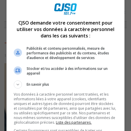
ACCUEIL
»
ACTUALITÉS
»
L’ORTHOPÉDAGOGIE COMMUNAUTAIRE S’INVITE
À SOREL-TRACY
»
TOUTSAPPREND
CJSO demande votre consentement pour
utiliser vos données à caractère personnel
dans les cas suivants :
ToutSapprend
Publicités et contenu personnalisés, mesure de
performance des publicités et du contenu, études
1 juin 2026 | Par Sylvain Rochon
d’audience et développement de services
Stocker et/ou accéder à des informations sur un
appareil
En savoir plus
Vos données à caractère personnel seront traitées, et les
informations liées à votre appareil (cookies, identifiants
uniques et autres types de données) pourront être stockées
et consultées par 66 partenaires, ainsi que partagées avec lui,
ou utilisées spécifiquement par ce site. Nos partenaires et
nous-mêmes sommes susceptibles d'utiliser des données de
géolocalisation précises.
Liste des partenaires.
Certains fournisseurs sont susceptibles de traiter vos