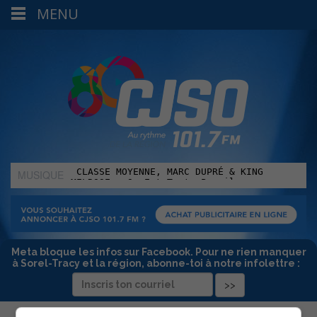
MENU
MUSIQUE
:
Meta bloque les infos sur Facebook. Pour ne rien manquer
à Sorel-Tracy et la région, abonne-toi à notre infolettre :