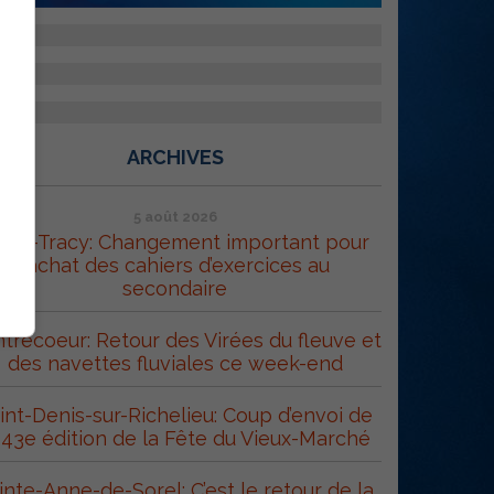
ARCHIVES
5 août 2026
orel-Tracy: Changement important pour
l’achat des cahiers d’exercices au
secondaire
trecoeur: Retour des Virées du fleuve et
des navettes fluviales ce week-end
int-Denis-sur-Richelieu: Coup d’envoi de
 43e édition de la Fête du Vieux-Marché
inte-Anne-de-Sorel: C’est le retour de la