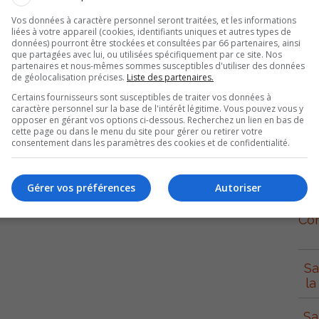
tre d’œuvre de l’Opération Nez rouge depuis 2002,
Vos données à caractère personnel seront traitées, et les informations
 entre le 4 et le 31 décembre prochain pour 12 soirées de
liées à votre appareil (cookies, identifiants uniques et autres types de
données) pourront être stockées et consultées par 66 partenaires, ainsi
que partagées avec lui, ou utilisées spécifiquement par ce site. Nos
partenaires et nous-mêmes sommes susceptibles d'utiliser des données
Pierre-De Saurel, l’organisation innove avec un QG
de géolocalisation précises.
Liste des partenaires.
orel. D’ailleurs, la présidence d’honneur de l’Opération
Certains fournisseurs sont susceptibles de traiter vos données à
caractère personnel sur la base de l'intérêt légitime. Vous pouvez vous y
des, Réjean Bériault.
opposer en gérant vos options ci-dessous. Recherchez un lien en bas de
cette page ou dans le menu du site pour gérer ou retirer votre
consentement dans les paramètres des cookies et de confidentialité.
barre de Nez rouge, le nombre de raccompagnements a
S
ion ont triplé.
Gérer vos préférences
Autoriser
el-Tracy; 450 742-6651, poste 2106.
Con
Sa
la
Sa