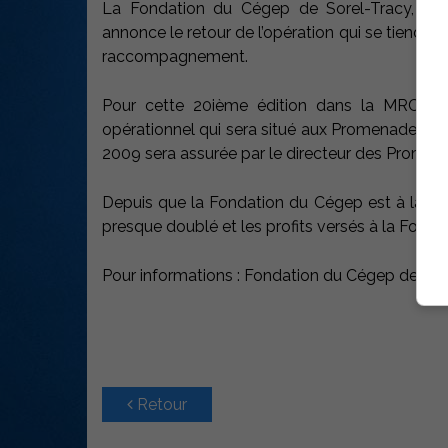
La Fondation du Cégep de Sorel-Tracy, maî
annonce le retour de l’opération qui se tiendra
raccompagnement.
Pour cette 20ième édition dans la MRC de 
opérationnel qui sera situé aux Promenades de S
2009 sera assurée par le directeur des Promena
Depuis que la Fondation du Cégep est à la 
presque doublé et les profits versés à la Fondat
Pour informations : Fondation du Cégep de Sor
Retour