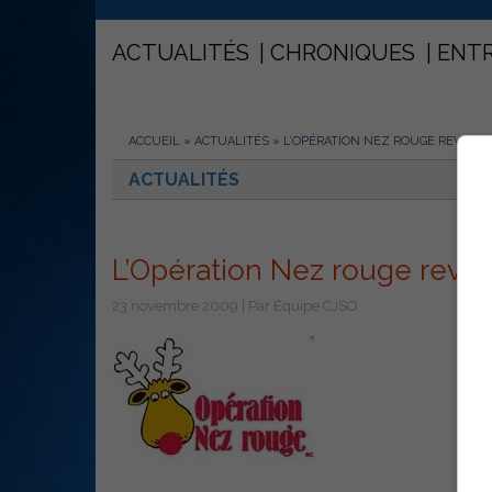
ACTUALITÉS
CHRONIQUES
ENT
ACCUEIL
»
ACTUALITÉS
»
L’OPÉRATION NEZ ROUGE REVIEN
ACTUALITÉS
L’Opération Nez rouge revi
23 novembre 2009 | Par Équipe CJSO