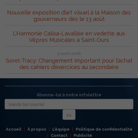
Nouvelle exposition d’art visuel à la Maison des
gouverneurs dès le 13 août
L’Harmonie Calixa-Lavallée en vedette aux
Vêpres Musicales à Saint-Ours
5 août 2026
Sorel-Tracy: Changement important pour l’achat
des cahiers d’exercices au secondaire
Abonne-toi à notre infolettre
Accueil
À propos
L’équipe
Politique de confidentialité
Contact
Publicité