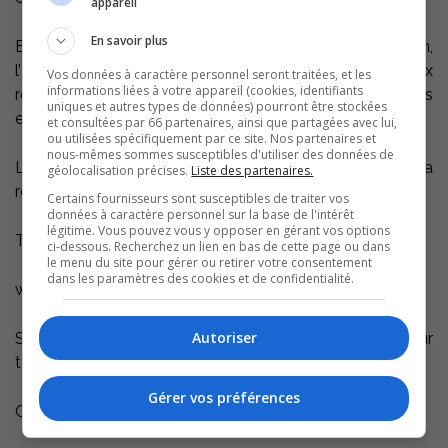
appareil
En savoir plus
En se dotant d’un tel outil de promotion et d’information,
l’Office du tourisme est maintenant en mesure de mieux
Vos données à caractère personnel seront traitées, et les
informations liées à votre appareil (cookies, identifiants
répondre aux besoins des touristes de plus en plus
uniques et autres types de données) pourront être stockées
exigeants.
et consultées par 66 partenaires, ainsi que partagées avec lui,
ou utilisées spécifiquement par ce site. Nos partenaires et
nous-mêmes sommes susceptibles d'utiliser des données de
Le site a été réalisé par une nouvelle entreprise de la
géolocalisation précises.
Liste des partenaires.
région : Cazacommunications inc.
Certains fournisseurs sont susceptibles de traiter vos
données à caractère personnel sur la base de l'intérêt
légitime. Vous pouvez vous y opposer en gérant vos options
Toute l’équipe vous souhaite une bonne «navigation»!
ci-dessous. Recherchez un lien en bas de cette page ou dans
le menu du site pour gérer ou retirer votre consentement
dans les paramètres des cookies et de confidentialité.
www.tourismesoreltracyregion.qc.ca
Autoriser
Source: :: Diane Bouchard, directrice du secteur
touristique
Gérer vos préférences
Office du tourisme de la région de Sorel-Tracy