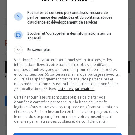
Publicités et contenu personnalisés, mesure de
ACCUEIL
»
SPORTS
»
LNAH: IL Y AURA SEPT ÉQUIPES
»
PÉLO – LNAH À 7
performance des publicités et du contenu, études
d’audience et développement de services
Stocker et/ou accéder à des informations sur un
appareil
Pélo – LNAH à 7
En savoir plus
30 août 2016 | Par Journaliste CJSO
Vos données à caractère personnel seront traitées, et les
Lecteur
informations liées à votre appareil (cookies, identifiants
00:00
00:00
uniques et autres types de données) pourront être stockées
audio
et consultées par 66 partenaires, ainsi que partagées avec lui,
Pélo – LNAH à 7
.
ou utilisées spécifiquement par ce site. Nos partenaires et
nous-mêmes sommes susceptibles d'utiliser des données de
géolocalisation précises.
Liste des partenaires.
Certains fournisseurs sont susceptibles de traiter vos
Retour
données à caractère personnel sur la base de l'intérêt
légitime. Vous pouvez vous y opposer en gérant vos options
ci-dessous. Recherchez un lien en bas de cette page ou dans
le menu du site pour gérer ou retirer votre consentement
dans les paramètres des cookies et de confidentialité.