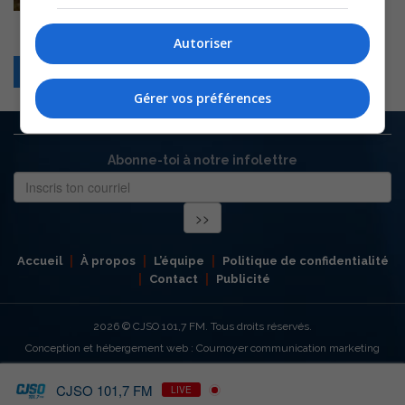
Autoriser
Retour
Gérer vos préférences
Abonne-toi à notre infolettre
Accueil
À propos
L’équipe
Politique de confidentialité
Contact
Publicité
2026
© CJSO 101,7 FM. Tous droits réservés.
Conception et hébergement web : Cournoyer communication marketing
CJSO 101,7 FM
LIVE