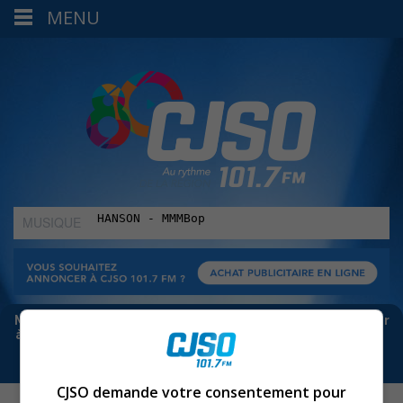
MENU
MUSIQUE
:
Meta bloque les infos sur Facebook. Pour ne rien manquer
à Sorel-Tracy et la région, abonne-toi à notre infolettre :
CJSO demande votre consentement pour