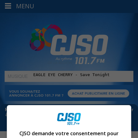
MENU
MUSIQUE
:
Meta bloque les infos sur Facebook. Pour ne rien manquer
à Sorel-Tracy et la région, abonne-toi à notre infolettre :
CJSO demande votre consentement pour