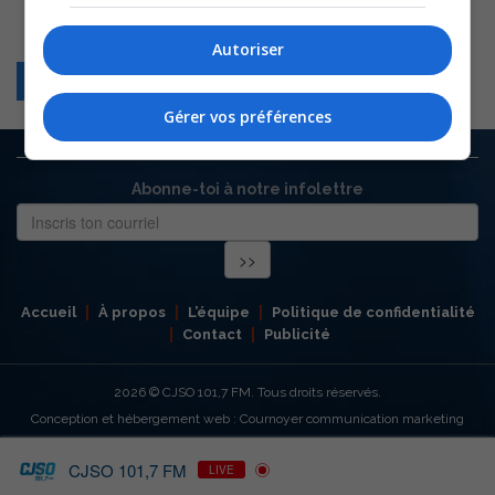
Autoriser
Retour
Gérer vos préférences
Abonne-toi à notre infolettre
Accueil
À propos
L’équipe
Politique de confidentialité
Contact
Publicité
2026
© CJSO 101,7 FM. Tous droits réservés.
Conception et hébergement web : Cournoyer communication marketing
CJSO 101,7 FM
LIVE