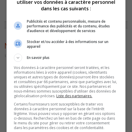
utiliser vos données à caractère personnel
dans les cas suivants :
ACCUEIL
»
ACTUALITÉS
»
L’HUMORISTE MAXIM MARTIN À SAINT-OURS
SAMEDI
»
MAXIMMARTIN
Publicités et contenu personnalisés, mesure de
performance des publicités et du contenu, études
d’audience et développement de services
Stocker et/ou accéder à des informations sur un
MaximMartin
appareil
17 novembre 2022 | Par Sylvain Rochon
En savoir plus
Vos données à caractère personnel seront traitées, et les
informations liées à votre appareil (cookies, identifiants
uniques et autres types de données) pourront être stockées
et consultées par 66 partenaires, ainsi que partagées avec lui,
ou utilisées spécifiquement par ce site. Nos partenaires et
nous-mêmes sommes susceptibles d'utiliser des données de
géolocalisation précises.
Liste des partenaires.
Certains fournisseurs sont susceptibles de traiter vos
données à caractère personnel sur la base de l'intérêt
légitime. Vous pouvez vous y opposer en gérant vos options
ci-dessous. Recherchez un lien en bas de cette page ou dans
le menu du site pour gérer ou retirer votre consentement
dans les paramètres des cookies et de confidentialité.