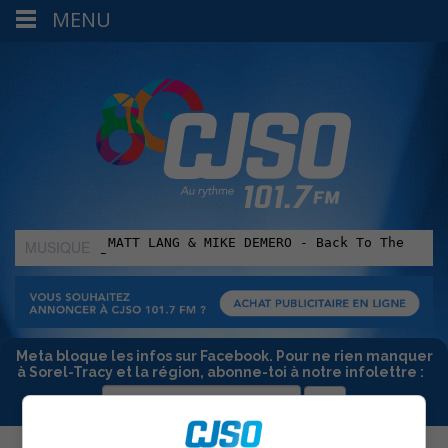
MENU
MUSIQUE
:
Meta bloque les infos sur Facebook. Pour ne rien manquer
à Sorel-Tracy et la région, abonne-toi à notre infolettre :