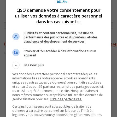
CJSO demande votre consentement pour
ACCUEIL
»
ACTUALITÉS
»
L’EXPOSITION GERMAINE GUÈVREMONT ET LE
utiliser vos données à caractère personnel
SURVENANT DE RETOUR AU BIOPHARE
»
GERMAINEGUEVREMONTETLESURVENANT
dans les cas suivants :
Publicités et contenu personnalisés, mesure de
performance des publicités et du contenu, études
d’audience et développement de services
GermaineGuevremontEtLeSurvena
Stocker et/ou accéder à des informations sur un
16 janvier 2023 | Par Sylvain Rochon
appareil
En savoir plus
Vos données à caractère personnel seront traitées, et les
informations liées à votre appareil (cookies, identifiants
uniques et autres types de données) pourront être stockées
et consultées par 66 partenaires, ainsi que partagées avec lui,
ou utilisées spécifiquement par ce site. Nos partenaires et
nous-mêmes sommes susceptibles d'utiliser des données de
géolocalisation précises.
Liste des partenaires.
Certains fournisseurs sont susceptibles de traiter vos
données à caractère personnel sur la base de l'intérêt
légitime. Vous pouvez vous y opposer en gérant vos options