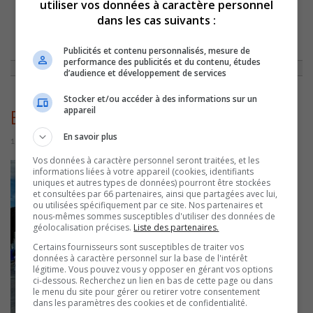
utiliser vos données à caractère personnel
dans les cas suivants :
ACCUEIL
»
ACTUALITÉS
»
L’EXPOSITION AGRICOLE DE SOREL-TRACY A
ENREGISTRÉ UNE LÉGÈRE BAISSE DU NOMBRE DE VISITEURS
»
EXPOAGRICOLE2026
Publicités et contenu personnalisés, mesure de
performance des publicités et du contenu, études
d’audience et développement de services
Stocker et/ou accéder à des informations sur un
appareil
ExpoAgricole2026
En savoir plus
15 juin 2026 | Par Sylvain Rochon
Vos données à caractère personnel seront traitées, et les
informations liées à votre appareil (cookies, identifiants
uniques et autres types de données) pourront être stockées
et consultées par 66 partenaires, ainsi que partagées avec lui,
ou utilisées spécifiquement par ce site. Nos partenaires et
nous-mêmes sommes susceptibles d'utiliser des données de
géolocalisation précises.
Liste des partenaires.
Certains fournisseurs sont susceptibles de traiter vos
données à caractère personnel sur la base de l'intérêt
légitime. Vous pouvez vous y opposer en gérant vos options
ci-dessous. Recherchez un lien en bas de cette page ou dans
le menu du site pour gérer ou retirer votre consentement
dans les paramètres des cookies et de confidentialité.