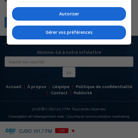
Autoriser
Retour
Gérer vos préférences
Abonne-toi à notre infolettre
Accueil
À propos
L’équipe
Politique de confidentialité
Contact
Publicité
2026
© CJSO 101,7 FM. Tous droits réservés.
Conception et hébergement web : Cournoyer communication marketing
CJSO 101,7 FM
LIVE