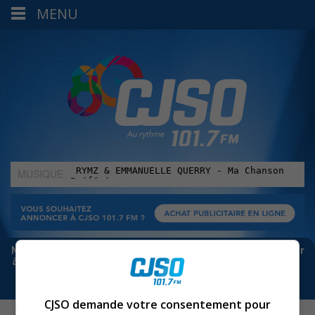
MENU
MUSIQUE
:
Meta bloque les infos sur Facebook. Pour ne rien manquer
à Sorel-Tracy et la région, abonne-toi à notre infolettre :
CJSO demande votre consentement pour