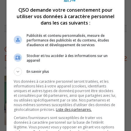
CJSO demande votre consentement pour
ACCUEIL
»
ACTUALITÉS
»
L’ESFL SALUE LES GAGNANTS DE L’ÉDIITON
utiliser vos données à caractère personnel
2025-26 DE SON BALADO HISTORIQUE
»
GROUPE
DAVIDFOSTERDANIELHAMELIMG_0562
dans les cas suivants :
Publicités et contenu personnalisés, mesure de
performance des publicités et du contenu, études
d’audience et développement de services
Groupe
Stocker et/ou accéder à des informations sur un
DavidFosterDanielHamelIMG_0562
appareil
19 mai 2026 | Par Sylvain Rochon
En savoir plus
Vos données à caractère personnel seront traitées, et les
informations liées à votre appareil (cookies, identifiants
uniques et autres types de données) pourront être stockées
et consultées par 66 partenaires, ainsi que partagées avec lui,
ou utilisées spécifiquement par ce site. Nos partenaires et
nous-mêmes sommes susceptibles d'utiliser des données de
géolocalisation précises.
Liste des partenaires.
Certains fournisseurs sont susceptibles de traiter vos
données à caractère personnel sur la base de l'intérêt
légitime. Vous pouvez vous y opposer en gérant vos options