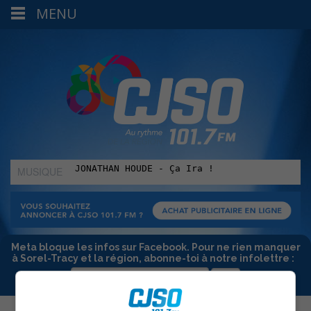
MENU
MUSIQUE
:
Meta bloque les infos sur Facebook. Pour ne rien manquer
à Sorel-Tracy et la région, abonne-toi à notre infolettre :