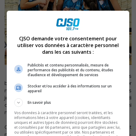
CJSO demande votre consentement pour
utiliser vos données à caractère personnel
dans les cas suivants :
Publicités et contenu personnalisés, mesure de
performance des publicités et du contenu, études
d’audience et développement de services
Les Vaillantes de Sainte-Victoire ont une fois de plus
bien performé contre des garçons lors de leur dernier
Stocker et/ou accéder à des informations sur un
match, conservant leur fiche vierge cette saison. Les
appareil
jeunes joueuses de Pierre Lemay ont battu samedi
En savoir plus
dernier les Patriotes de St-Jean sur Richelieu, en « mini
masculin AA ».
Vos données à caractère personnel seront traitées, et les
informations liées à votre appareil (cookies, identifiants
uniques et autres types de données) pourront être stockées
Catherine Quéry, Myriam Leclerc et Gabrielle Dugas ont
et consultées par 66 partenaires, ainsi que partagées avec lui,
ou utilisées spécifiquement par ce site. Nos partenaires et
mené l’attaque des vaillantes dans cette victoire de 103-