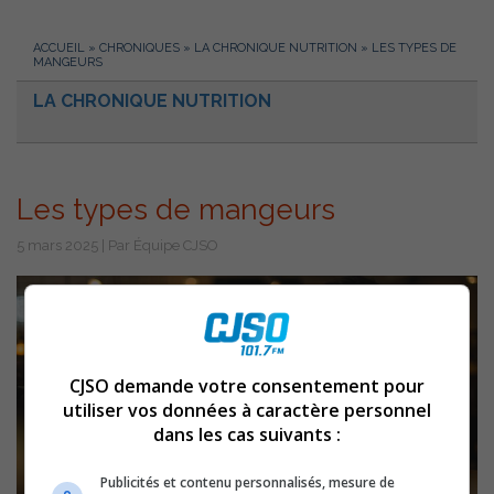
ACCUEIL
»
CHRONIQUES
»
LA CHRONIQUE NUTRITION
»
LES TYPES DE
MANGEURS
LA CHRONIQUE NUTRITION
Les types de mangeurs
5 mars 2025 | Par Équipe CJSO
CJSO demande votre consentement pour
utiliser vos données à caractère personnel
dans les cas suivants :
Publicités et contenu personnalisés, mesure de