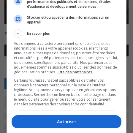
performance des publicités et du contenu, études
d’audience et développement de services
Stocker et/ou accéder à des informations sur un
appareil
Avec Catherine Paul, nutritionniste et sportive.
En savoir plus
Vos données à caractère personnel seront traitées, et les
Lecteur
informations liées à votre appareil (cookies, identifiants
00:00
00:00
audio
uniques et autres types de données) pourront être stockées
et consultées par 66 partenaires, ainsi que partagées avec lui,
Photo de
Pablo Merchán Montes
sur
Unsplash
ou utilisées spécifiquement par ce site. Nos partenaires et
nous-mêmes sommes susceptibles d'utiliser des données de
géolocalisation précises.
Liste des partenaires.
Certains fournisseurs sont susceptibles de traiter vos
Retour
données à caractère personnel sur la base de l'intérêt
légitime. Vous pouvez vous y opposer en gérant vos options
ci-dessous. Recherchez un lien en bas de cette page ou dans
le menu du site pour gérer ou retirer votre consentement
dans les paramètres des cookies et de confidentialité.
Autoriser