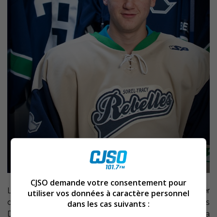
CJSO demande votre consentement pour
Les Rebelles du Cégep de Sorel-Tracy n’ont pu profiter
utiliser vos données à caractère personnel
du dernier match de l’année 2009 pour rejoindre les
dans les cas suivants :
Dragons du Collège Laflèche au quatrième rang de la