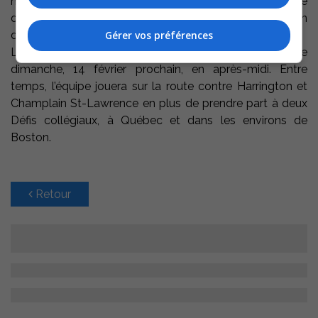
marqué sur une montée d’un bout à l’autre de la patinoire
du Pavillon Claude-Mongrain de Trois-Rivières, en
désavantage numérique.
Gérer vos préférences
Le prochain match local des Rebelles sera présenté le
dimanche, 14 février prochain, en après-midi. Entre
temps, l’équipe jouera sur la route contre Harrington et
Champlain St-Lawrence en plus de prendre part à deux
Défis collégiaux, à Québec et dans les environs de
Boston.
Retour