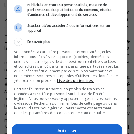
ligue collégiale de hockey masculin du Québec.
Publicités et contenu personnalisés, mesure de
performance des publicités et du contenu, études
Les Dragons, qui recevaient justement les Rebelles
d’audience et développement de services
vendredi, ont fait subir à ces derniers un revers de 3-1,
Stocker et/ou accéder à des informations sur un
dans ce qui était le 14e match sur 28 des deux équipes
appareil
cette saison.
La discipline est encore au centre de ce résultat puisque
En savoir plus
les Rebelles ont écopé de 13 pénalités contre 3 pour les
Vos données à caractère personnel seront traitées, et les
Dragons. Seulement en troisième période, alors que la
informations liées à votre appareil (cookies, identifiants
uniques et autres types de données) pourront être stockées
marque était de 1 à 1, l’arbitre a puni les Rebelles à 8
et consultées par 66 partenaires, ainsi que partagées avec lui,
reprises.
ou utilisées spécifiquement par ce site. Nos partenaires et
nous-mêmes sommes susceptibles d'utiliser des données de
Dans les circonstances, le gardien Alexandre Morand a
géolocalisation précises.
Liste des partenaires.
été la grande vedette de ce match, dont l’issue a été
Certains fournisseurs sont susceptibles de traiter vos
scellée avec un but des Dragons dans un filet désert, en
données à caractère personnel sur la base de l'intérêt
fin de troisième. Sur ce jeu, Morand avait été retiré par
légitime. Vous pouvez vous y opposer en gérant vos options
ci-dessous. Recherchez un lien en bas de cette page ou dans
l’entraîneur Éric Messier, à la faveur d’un sixième
le menu du site pour gérer ou retirer votre consentement
attaquant. Messier voulait profiter d’un avantage
dans les paramètres des cookies et de confidentialité.
numérique pour jouer à 6 contre 4.
Maxime Roy a été l’unique marqueur des Rebelles, but
Autoriser