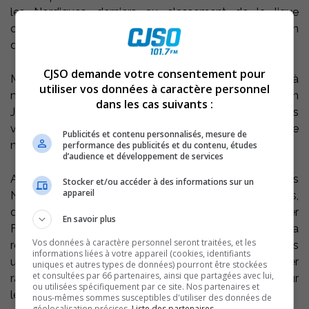
les Nordiques, derniers au classement de la ligue
collégiale du Québec ont égalisé une première fois en fin
de première.
CJSO demande votre consentement pour
Marc-André L’Héreault est le deuxième Rebelle à
utiliser vos données à caractère personnel
marquer, sur des passes de Kevin Bergeron et Martin
dans les cas suivants :
Joyal. Ce sera le dernier but des locaux, qui verront les
visiteurs égaliser une deuxième fois, en désavantage
Publicités et contenu personnalisés, mesure de
numérique.
performance des publicités et du contenu, études
d’audience et développement de services
André-Phillipe Langis, première étoile du match pour les
Stocker et/ou accéder à des informations sur un
appareil
Nordiques, a marqué les deux buts suivants des siens,
dont un en désavantage numérique et son coéquipier
En savoir plus
Francis Courtemanche a marqué le dernier but de la
Vos données à caractère personnel seront traitées, et les
rencontre en avantage numérique, le 3ième sur 5 des
informations liées à votre appareil (cookies, identifiants
unités spéciales des Nordiques, qui ont quitté le dernier
uniques et autres types de données) pourront être stockées
et consultées par 66 partenaires, ainsi que partagées avec lui,
rang au classement, avec de 2 à 5 matchs en main sur
ou utilisées spécifiquement par ce site. Nos partenaires et
les autres équipe de la ligue.
nous-mêmes sommes susceptibles d'utiliser des données de
géolocalisation précises.
Liste des partenaires.