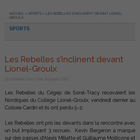
ACCUEIL
»
SPORTS
»
LES REBELLES S’INCLINENT DEVANT LIONEL-
GROULX
SPORTS
Les Rebelles s’inclinent devant
Lionel-Groulx
25 octobre 2010 | Par Équipe CJSO
Les Rebelles du Cégep de Sorel-Tracy recevaient les
Nordiques du Collège Lionel-Groulx, vendredi dernier au
Colisée Cardin et ils ont perdu 5-2.
Les Rebelles ont pris les devants dans la rencontre avec
un but impliquant 3 recrues. Kevin Bergeron a marqué
sur des passes d’Alexis Millette et Guillaume Mollicone et