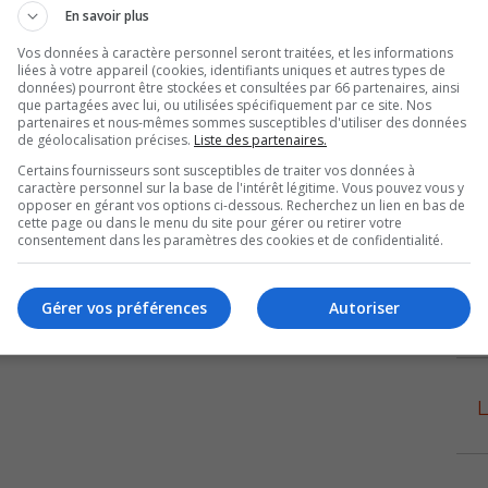
En savoir plus
reira, meilleur pointeur de l’équipe, sur des passes de
Vos données à caractère personnel seront traitées, et les informations
liées à votre appareil (cookies, identifiants uniques et autres types de
joue un rôle de plus en plus important pour l’équipe,
données) pourront être stockées et consultées par 66 partenaires, ainsi
but a été marqué à 5 contre 4.
que partagées avec lui, ou utilisées spécifiquement par ce site. Nos
partenaires et nous-mêmes sommes susceptibles d'utiliser des données
de géolocalisation précises.
Liste des partenaires.
ierre-Olivier Payment, a été nommé la 2ième étoile du
Certains fournisseurs sont susceptibles de traiter vos données à
caractère personnel sur la base de l'intérêt légitime. Vous pouvez vous y
opposer en gérant vos options ci-dessous. Recherchez un lien en bas de
cette page ou dans le menu du site pour gérer ou retirer votre
nté au Colisée Cardin, samedi prochain, contre les
consentement dans les paramètres des cookies et de confidentialité.
 du Collège Champlain-St-Lawrence de Québec. On se
es lors de l’unique affrontement entre les deux équipes
Gérer vos préférences
Autoriser
augural des Lions.
L