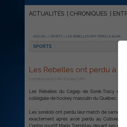
ACTUALITÉS
CHRONIQUES
ENT
ACCUEIL
»
SPORTS
»
LES REBELLES ONT PERDU À ALMA
SPORTS
Les Rebelles ont perdu à A
9 octobre 2010 | Par Équipe CJSO
Les Rebelles du Cégep de Sorel-Tracy ont p
collégiale de hockey masculin du Québec.
Les sorelois ont perdu leur match de samedi 2
exactement après avoir perdu au Colisée Card
Centre sportif Mario Tremblay devant ses parti