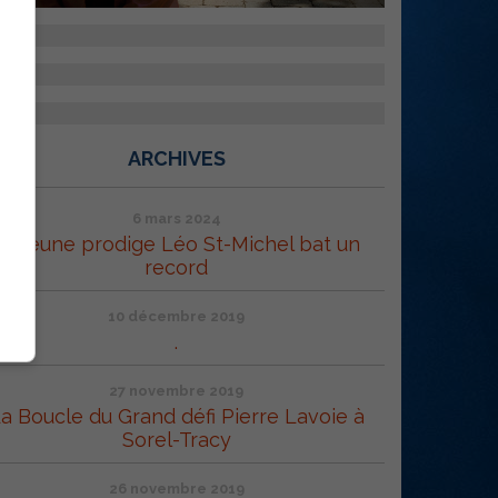
ARCHIVES
6 mars 2024
Le jeune prodige Léo St-Michel bat un
record
10 décembre 2019
.
27 novembre 2019
a Boucle du Grand défi Pierre Lavoie à
Sorel-Tracy
26 novembre 2019