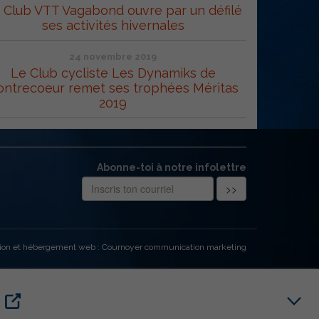
 Club VTT Vagabond ouvre par un défilé
ses activités hivernales
24 novembre 2019
Le Club cycliste Les Dynamiks de
ontrecoeur remet ses trophées Méritas
2019
Abonne-toi à notre infolettre
ion et hébergement web : Cournoyer communication marketing