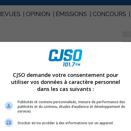
REVUES
OPINION
ÉMISSIONS
CONCOURS
PARTAGEZ
lma
CJSO demande votre consentement pour
utiliser vos données à caractère personnel
dans les cas suivants :
erdu leur première place au classement de la ligue
Publicités et contenu personnalisés, mesure de performance des
publicités et du contenu, études d’audience et développement de
services
-1 contre les Jeannois du Collège d’Alma. Une semaine
in, l’équipe Saguenéenne a mieux fait cette fois, au
Stocker et/ou accéder à des informations sur un appareil
sans.