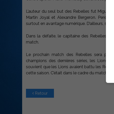
L’auteur du seul but des Rebelles fut Miguel Pe
Martin Joyal et Alexandre Bergeron. Pereira 
surtout en avantage numérique. D’ailleurs, son 
Dans la défaite, le capitaine des Rebelles, P
match.
Le prochain match des Rebelles sera prése
champions des dernières séries, les Lions
souvient que les Lions avaient battu les Rebell
cette saison. C’était dans le cadre du match in
Retour