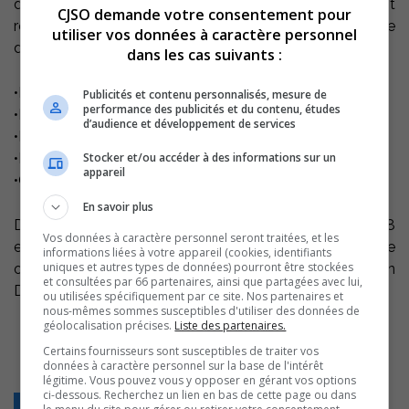
dirigée par Éric Messier et où les Rebelles étaient
CJSO demande votre consentement pour
représentés, les cinq attaquants ont produit. Voici la liste
utiliser vos données à caractère personnel
des joueurs et leurs statistiques durant le match :
dans les cas suivants :
•Miguel Pereira (2-2)
Publicités et contenu personnalisés, mesure de
performance des publicités et du contenu, études
•Marc-André L’Héreault (2-1)
d’audience et développement de services
•Pier-Olivier Payment (1-1)
Stocker et/ou accéder à des informations sur un
•Nathaniel Gourdeau (0-1)
appareil
•Guillaume Mollicone (0-1)
En savoir plus
Du côté des recrues, l’équipe des Rebelles a perdu 9-8
Vos données à caractère personnel seront traitées, et les
en fusillade, alors que Kevin Bergeron et Alexis Millette
informations liées à votre appareil (cookies, identifiants
uniques et autres types de données) pourront être stockées
ont récolté deux passes chacun. Martin Joyal et Kevin
et consultées par 66 partenaires, ainsi que partagées avec lui,
Drouin n’ont pas noirci la feuille de pointage.
ou utilisées spécifiquement par ce site. Nos partenaires et
nous-mêmes sommes susceptibles d'utiliser des données de
géolocalisation précises.
Liste des partenaires.
Certains fournisseurs sont susceptibles de traiter vos
données à caractère personnel sur la base de l'intérêt
légitime. Vous pouvez vous y opposer en gérant vos options
ci-dessous. Recherchez un lien en bas de cette page ou dans
Retour