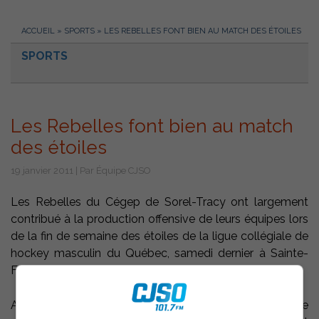
ACCUEIL
»
SPORTS
»
LES REBELLES FONT BIEN AU MATCH DES ÉTOILES
SPORTS
Les Rebelles font bien au match
des étoiles
19 janvier 2011 | Par Équipe CJSO
Les Rebelles du Cégep de Sorel-Tracy ont largement
contribué à la production offensive de leurs équipes lors
de la fin de semaine des étoiles de la ligue collégiale de
hockey masculin du Québec, samedi dernier à Sainte-
Foy.
Au match des vétérans, remporté 16-12 par l’équipe