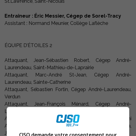
St.Lawrence, Saint-Nicolas
Entraîneur : Éric Messier, Cégep de Sorel-Tracy
Assistant : Normand Meunier, Collège Laflèche
ÉQUIPE D’ÉTOILES 2
Attaquant, Jean-Sébastien Robert, Cégep André-
Laurendeau, Saint-Mathieu-de-Laprairie
Attaquant, Marc-André St-Jean, Cégep André-
Laurendeau, Sainte-Catherine
Attaquant, Sébastien Fortin, Cégep André-Laurendeau,
Verdun
Attaquant, Jean-François Ménard, Cégep André-
Laurendeau, Longueuil
Attaquant, Mathieu Tremblay, Collège d’Alma, Chicoutimi
Attaquant, Jérémy Vigneault-Bélanger, Collège d’Alma,
Jonquière
CJSO demande votre consentement pour