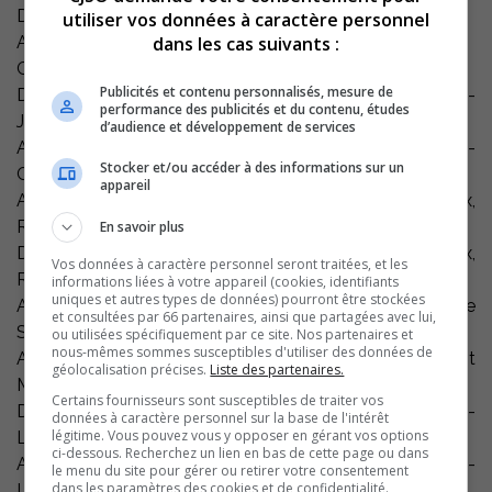
Défenseur, Serge Martin, Collège d’Alma, Sept-Îles
utiliser vos données à caractère personnel
dans les cas suivants :
Attaquant, Michael Drolet, Collège d’Alma, Alma
Gardien, Yann Bouchard, Collège d’Alma, Val-d’Or
Publicités et contenu personnalisés, mesure de
Défenseur, Jean-François Morin, Collège d’Alma, Saint-
performance des publicités et du contenu, études
Jean-Baptiste
d’audience et développement de services
Attaquant, Pier-Olivier Simard-Hudon, Collège Lionel-
Stocker et/ou accéder à des informations sur un
Groulx, Boisbriand
appareil
Attaquant, André-Philippe Langis, Collège Lionel-Groulx,
Rimouski
En savoir plus
Défenseur, Gabriel Dumont, Collège Lionel-Groulx,
Vos données à caractère personnel seront traitées, et les
Rivière-du-Loup
informations liées à votre appareil (cookies, identifiants
uniques et autres types de données) pourront être stockées
Attaquant, Marc-Antoine Lamoureux-Bisson, Cégep de
et consultées par 66 partenaires, ainsi que partagées avec lui,
Saint-Laurent, Bedford
ou utilisées spécifiquement par ce site. Nos partenaires et
nous-mêmes sommes susceptibles d'utiliser des données de
Attaquant Maxime Cousineau Cégep de Saint-Laurent
géolocalisation précises.
Liste des partenaires.
Montréal
Certains fournisseurs sont susceptibles de traiter vos
Défenseur, Guillaume Morissette, Cégep de Saint-
données à caractère personnel sur la base de l'intérêt
légitime. Vous pouvez vous y opposer en gérant vos options
Laurent, Les Cèdres
ci-dessous. Recherchez un lien en bas de cette page ou dans
Attaquant, Jean-Philippe Bonnano, Cégep de Saint-
le menu du site pour gérer ou retirer votre consentement
dans les paramètres des cookies et de confidentialité.
Laurent, Île-Perrôt