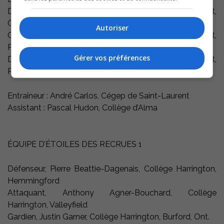
Défenseur, Sébastien Feeley, Cégep de Saint-Laurent,
Granby
Autoriser
Gardien, Ludovic Hamelin, Cégep de Saint-Laurent,
Pincourt
Gérer vos préférences
Défenseur, Sébastien Lagrange, Cégep de Saint-Laurent,
Pierrefonds
Entraîneur : André Carlos, Cégep de Saint-Laurent
Assistant : Pascal Hudon, Collège d’Alma
ÉQUIPE D’ÉTOILES DES RECRUES 1
Défenseur, Pierre Beattie-Dagenais, Collège Harrington,
Hemmingford
Attaquant, Anthony Agner-Bouchard, Collège
Harrington, Valleyfield
Gardien, Justin Garner, Collège Harrington, Burford, Ont.