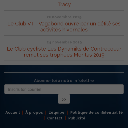
Tracy
26 novembre 2019
Le Club VTT Vagabond ouvre par un défilé ses
activités hivernales
24 novembre 2019
Le Club cycliste Les Dynamiks de Contrecoeur
remet ses trophées Méritas 2019
Abonne-toi à notre infolettre
Accueil
À propos
L’équipe
Politique de confidentialité
Contact
Publicité