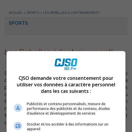
ACCUEIL
»
SPORTS
»
LES REBELLES À L’ENTRAINEMENT!
SPORTS
Les Rebelles à l’entrainement!
18 août 2003 | Par Équipe CJSO
Sorel-Tracy – Au football collégial AA, le camp
CJSO demande votre consentement pour
d’entrainement des Rebelles du Cégep de Sorel-Tracy se
utiliser vos données à caractère personnel
poursuit cette semaine avec des séances
dans les cas suivants :
d’entrainements à chaques soirs entre 19h00 et 21h00 au
Parc Soleil. Les joueurs de Christian Audet disputeront un
Publicités et contenu personnalisés, mesure de
match bleu contre blanc samedi prochain en après-midi.
performance des publicités et du contenu, études
d’audience et développement de services
Mentionnons que la saison régulière débutera au début
de septembre.
Stocker et/ou accéder à des informations sur un
appareil