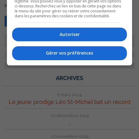
légitime. Vous pouvez vous y opposer en gérant vos options
pour les Marlins.
ci-dessous. Recherchez un lien en bas de cette page ou dans
le menu du site pour gérer ou retirer votre consentement
dans les paramètres des cookies et de confidentialité.
Retour
Autoriser
Gérer vos préférences
ARCHIVES
6 mars 2024
Le jeune prodige Léo St-Michel bat un record
10 décembre 2019
.
27 novembre 2019