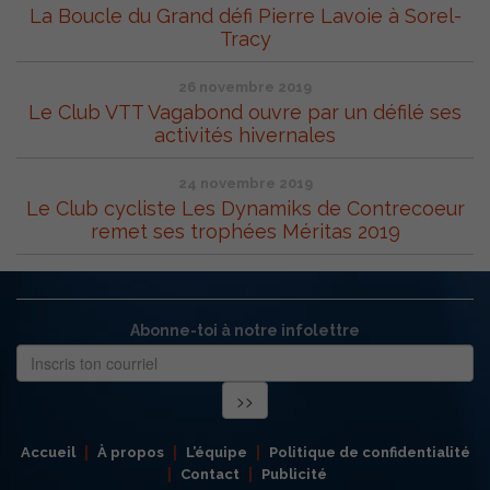
La Boucle du Grand défi Pierre Lavoie à Sorel-
Tracy
26 novembre 2019
Le Club VTT Vagabond ouvre par un défilé ses
activités hivernales
24 novembre 2019
Le Club cycliste Les Dynamiks de Contrecoeur
remet ses trophées Méritas 2019
Abonne-toi à notre infolettre
Accueil
À propos
L’équipe
Politique de confidentialité
Contact
Publicité