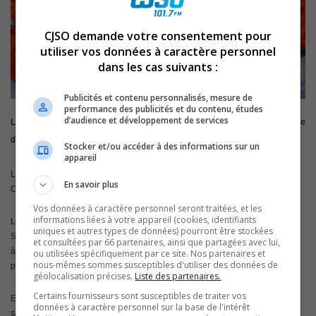
CJSO demande votre consentement pour
utiliser vos données à caractère personnel
dans les cas suivants :
Publicités et contenu personnalisés, mesure de
performance des publicités et du contenu, études
d’audience et développement de services
Les Marlins de Sorel-Tracy ont amorcé leur série quart de finale de la Ligue
de baseball senior de la Vallée des forts, avec une victoire de 11-1, hier soir.
Stocker et/ou accéder à des informations sur un
appareil
Le lanceur gagnant est David Guimond, venu en relève de Marc-André
En savoir plus
Champagne.
Vos données à caractère personnel seront traitées, et les
informations liées à votre appareil (cookies, identifiants
Le premier match de cette série 3 de 5 contre Varennes était présenté au
uniques et autres types de données) pourront être stockées
Stade René-Saint-Germain, où se tiendra aussi le match #3, lundi prochain,
et consultées par 66 partenaires, ainsi que partagées avec lui,
à 20h et, si nécessaire, le cinquième match, le vendredi, 4 septembre
ou utilisées spécifiquement par ce site. Nos partenaires et
nous-mêmes sommes susceptibles d'utiliser des données de
prochain.
géolocalisation précises.
Liste des partenaires.
Certains fournisseurs sont susceptibles de traiter vos
Entre temps, les Marlins seront à Varennes pour le match #2 de la série,
données à caractère personnel sur la base de l'intérêt
samedi soir. Le vétéran sorelois de 42 ans Marco Simard sera au monticule