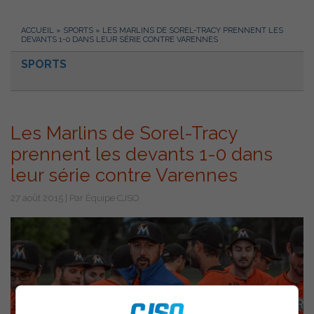
ACCUEIL
»
SPORTS
»
LES MARLINS DE SOREL-TRACY PRENNENT LES
DEVANTS 1-0 DANS LEUR SÉRIE CONTRE VARENNES
SPORTS
Les Marlins de Sorel-Tracy
prennent les devants 1-0 dans
leur série contre Varennes
27 août 2015 | Par Équipe CJSO