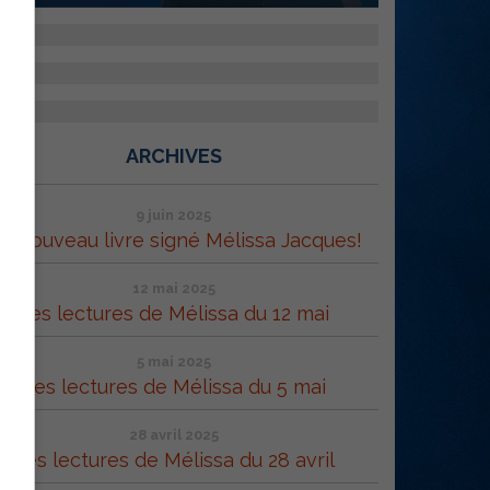
ARCHIVES
9 juin 2025
n nouveau livre signé Mélissa Jacques!
12 mai 2025
Les lectures de Mélissa du 12 mai
5 mai 2025
Les lectures de Mélissa du 5 mai
28 avril 2025
Les lectures de Mélissa du 28 avril