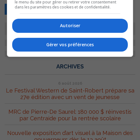
le menu du site pour gérer ou retirer votre consentement
dans les paramètres des cookies et de confidentialité.
Retour
Autoriser
Gérer vos préférences
ARCHIVES
6 août 2026
Le Festival Western de Saint-Robert prépare sa
27e édition avec un vent de jeunesse
MRC de Pierre-De Saurel: 180 000 $ réinvestis
par Centraide pour la rentrée scolaire
Nouvelle exposition d’art visuel à la Maison des
gouverneurs dès le 13 août