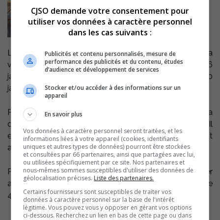
CJSO demande votre consentement pour
utiliser vos données à caractère personnel
dans les cas suivants :
L’inscription pour les activités sportives offertes par la
Publicités et contenu personnalisés, mesure de
performance des publicités et du contenu, études
ville de Sorel-Tracy débuteront demain, mercredi 6
d’audience et développement de services
janvier à 18h00, et se poursuivront jusqu’au dimanche 10
Stocker et/ou accéder à des informations sur un
janvier à minuit.
appareil
Pour les cours de karaté, de danse et de natation, il sera
En savoir plus
donc possible de s’inscrire via le
site Internet de la ville
. Il
Vos données à caractère personnel seront traitées, et les
est à noter que seules les inscriptions en ligne seront
informations liées à votre appareil (cookies, identifiants
uniques et autres types de données) pourront être stockées
acceptées.
et consultées par 66 partenaires, ainsi que partagées avec lui,
ou utilisées spécifiquement par ce site. Nos partenaires et
nous-mêmes sommes susceptibles d'utiliser des données de
Pour plus d’information, vous pouvez communiquer
géolocalisation précises.
Liste des partenaires.
avec le Service des loisirs au 450 780-5600, poste
Certains fournisseurs sont susceptibles de traiter vos
4400.
données à caractère personnel sur la base de l'intérêt
légitime. Vous pouvez vous y opposer en gérant vos options
ci-dessous. Recherchez un lien en bas de cette page ou dans