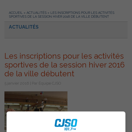
ACCUEIL
»
ACTUALITÉS
»
LES INSCRIPTIONS POUR LES ACTIVITÉS
SPORTIVES DE LA SESSION HIVER 2016 DE LA VILLE DÉBUTENT
ACTUALITÉS
Les inscriptions pour les activités
sportives de la session hiver 2016
de la ville débutent
5 janvier 2016 | Par Équipe CJSO