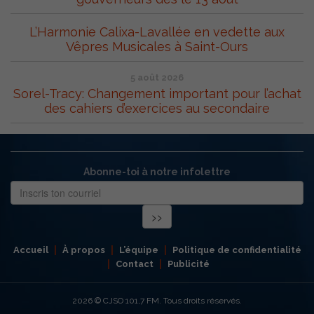
L’Harmonie Calixa-Lavallée en vedette aux
Vêpres Musicales à Saint-Ours
5 août 2026
Sorel-Tracy: Changement important pour l’achat
des cahiers d’exercices au secondaire
Abonne-toi à notre infolettre
Accueil
À propos
L’équipe
Politique de confidentialité
Contact
Publicité
2026
© CJSO 101,7 FM. Tous droits réservés.