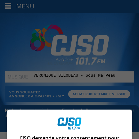
MENU
MUSIQUE
:
Meta bloque les infos sur Facebook. Pour ne rien manquer
à Sorel-Tracy et la région, abonne-toi à notre infolettre :
CJSO demande votre consentement pour