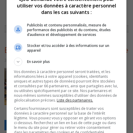
utiliser vos données à caractère personnel
dans les cas suivants :
ACCUEIL
»
ACTUALITÉS
»
LES ÉLÈVES DE SAINTE-ANNE-LES-ÎLES
GAGNANTS DU CONCOURS « GAGNEZ VOTRE FÊTE DE FIN D’ANNÉE! »
»
ECOLESAINTEANNELESILESGAGNANTE
Publicités et contenu personnalisés, mesure de
performance des publicités et du contenu, études
d’audience et développement de services
Stocker et/ou accéder à des informations sur un
EcoleSainteAnneLesIlesGagnante
appareil
3 février 2023 | Par Sylvain Rochon
En savoir plus
Vos données à caractère personnel seront traitées, et les
informations liées à votre appareil (cookies, identifiants
uniques et autres types de données) pourront être stockées
et consultées par 66 partenaires, ainsi que partagées avec lui,
ou utilisées spécifiquement par ce site. Nos partenaires et
nous-mêmes sommes susceptibles d'utiliser des données de
géolocalisation précises.
Liste des partenaires.
Certains fournisseurs sont susceptibles de traiter vos
données à caractère personnel sur la base de l'intérêt
légitime. Vous pouvez vous y opposer en gérant vos options
ci-dessous. Recherchez un lien en bas de cette page ou dans
Retour
le menu du site pour gérer ou retirer votre consentement
dans les paramètres des cookies et de confidentialité.