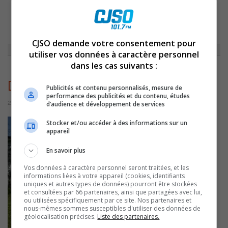
ACCUEIL
»
ACTUALITÉS
»
LES DIABLERIES DE CONTRECOEUR
PRÉSENTERONT LEUR 19E ÉDITION LES 14 ET 15 AOÛT
»
DIABLERIESCONTRECOEUR2026
CJSO demande votre consentement pour
utiliser vos données à caractère personnel
dans les cas suivants :
DiableriesContrecoeur2026
Publicités et contenu personnalisés, mesure de
performance des publicités et du contenu, études
27 mai 2026 | Par Sylvain Rochon
d’audience et développement de services
Stocker et/ou accéder à des informations sur un
appareil
En savoir plus
Vos données à caractère personnel seront traitées, et les
informations liées à votre appareil (cookies, identifiants
uniques et autres types de données) pourront être stockées
et consultées par 66 partenaires, ainsi que partagées avec lui,
ou utilisées spécifiquement par ce site. Nos partenaires et
nous-mêmes sommes susceptibles d'utiliser des données de
géolocalisation précises.
Liste des partenaires.