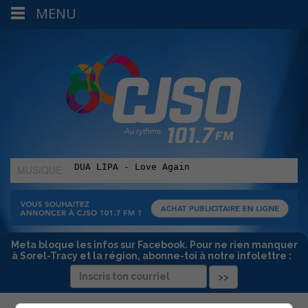
MENU
MUSIQUE
:
Meta bloque les infos sur Facebook. Pour ne rien manquer
à Sorel-Tracy et la région, abonne-toi à notre infolettre :