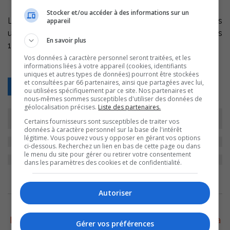
Stocker et/ou accéder à des informations sur un
Les bibliothèques de Sorel-Tracy seront fermées
appareil
uniquement les 24, 25, 26 et 31 décembre ainsi que les
En savoir plus
1er et 2 janvier 2010.
Vos données à caractère personnel seront traitées, et les
informations liées à votre appareil (cookies, identifiants
uniques et autres types de données) pourront être stockées
et consultées par 66 partenaires, ainsi que partagées avec lui,
Retour
ou utilisées spécifiquement par ce site. Nos partenaires et
nous-mêmes sommes susceptibles d'utiliser des données de
géolocalisation précises.
Liste des partenaires.
Certains fournisseurs sont susceptibles de traiter vos
données à caractère personnel sur la base de l'intérêt
légitime. Vous pouvez vous y opposer en gérant vos options
ci-dessous. Recherchez un lien en bas de cette page ou dans
le menu du site pour gérer ou retirer votre consentement
dans les paramètres des cookies et de confidentialité.
ARCHIVES
Autoriser
6 août 2026
Le Festival Western de Saint-Robert prépare sa
Gérer vos préférences