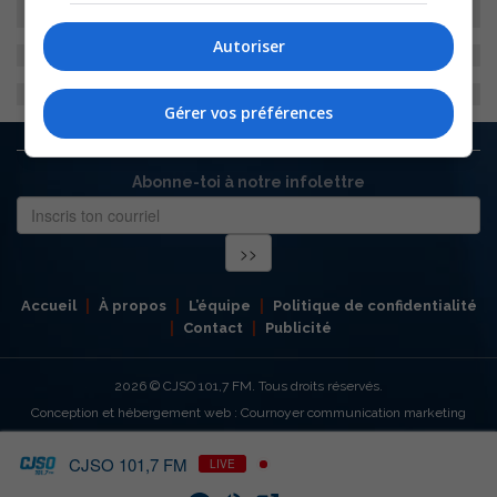
Autoriser
Gérer vos préférences
Abonne-toi à notre infolettre
Accueil
À propos
L’équipe
Politique de confidentialité
Contact
Publicité
2026
© CJSO 101,7 FM. Tous droits réservés.
Conception et hébergement web : Cournoyer communication marketing
CJSO 101,7 FM
LIVE