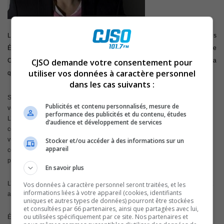
Le concept de l’émission Les Recettes Pompettes de l’animateur sorelois
Éric Salvail a été acheté en France par Studio Bagel, membre du groupe
CJSO demande votre consentement pour
Canal +, et le tournage de l’émission, animée par M. Poulpe a débuté il y a
utiliser vos données à caractère personnel
quelques jours.
dans les cas suivants :
Studio Bagel est un collectif créé en 2012 par Lorenzo Benedetti qui a pour
Publicités et contenu personnalisés, mesure de
vocation première de produire du contenu humoristique pour Internet.
performance des publicités et du contenu, études
L’entreprise possède le premier réseau de chaînes YouTube de type
d’audience et développement de services
comédie en France et celles-ci génèrent des dizaines de millions de vidéos
vues chaque mois et attirent une quinzaine de millions d’abonnés. Le
Stocker et/ou accéder à des informations sur un
appareil
collectif œuvre aussi en télévision, de par la production de plusieurs
programmes courts. Depuis mars 2014, il fait partie du Groupe Canal +.
En savoir plus
L’animateur, M. Poulpe, est humoriste, scénariste, animateur de télévision et
Vos données à caractère personnel seront traitées, et les
informations liées à votre appareil (cookies, identifiants
acteur, et est déjà bien connu du public français.
uniques et autres types de données) pourront être stockées
et consultées par 66 partenaires, ainsi que partagées avec lui,
ou utilisées spécifiquement par ce site. Nos partenaires et
Éric Salvail a précisé qu’il était plus qu’heureux que le format original qu’il a