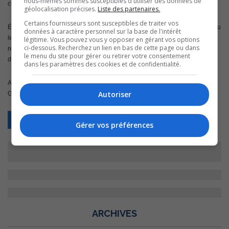
nous-mêmes sommes susceptibles d'utiliser des données de
créé avec son équipe ait traversé l’océan pour se faire voir en France.
géolocalisation précises.
Liste des partenaires.
Certains fournisseurs sont susceptibles de traiter vos
Également, l’animateur fait partie des nommés au 31e gala Artis qui aura lieu
données à caractère personnel sur la base de l'intérêt
le dimanche 24 avril prochain à compter de 19h00 au réseau TVA. Il se
légitime. Vous pouvez vous y opposer en gérant vos options
ci-dessous. Recherchez un lien en bas de cette page ou dans
retrouve dans les catégories animateur(trice) de variétés ou de
le menu du site pour gérer ou retirer votre consentement
divertissement et animateur(trice) de magazines culturels et talk-shows.
dans les paramètres des cookies et de confidentialité.
Au cours de sa carrière, Éric Salvail a remporté 8 trophées Artis ainsi que 2
Autoriser
Gémeaux.
Retour
Gérer vos préférences
ARCHIVES