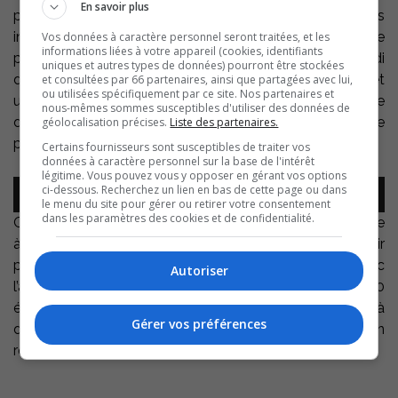
En savoir plus
projections multimédias, d’effets visuels et sonores
inédits, de musique et d’interactions animées avec le
Vos données à caractère personnel seront traitées, et les
informations liées à votre appareil (cookies, identifiants
public. IFredolini, c’est Frederico Boris luliani. Il a grandi
uniques et autres types de données) pourront être stockées
dans une famille de cirque et a fait carrière dans cet
et consultées par 66 partenaires, ainsi que partagées avec lui,
ou utilisées spécifiquement par ce site. Nos partenaires et
univers. Cette église reconvertie en salle de spectacle
nous-mêmes sommes susceptibles d'utiliser des données de
dont le projet était présenté lundi dans une sacristie
géolocalisation précises.
Liste des partenaires.
pleine à craquer c’est son rêve depuis 30 ans.
Certains fournisseurs sont susceptibles de traiter vos
données à caractère personnel sur la base de l'intérêt
légitime. Vous pouvez vous y opposer en gérant vos options
Lecteur
ci-dessous. Recherchez un lien en bas de cette page ou dans
00:00
00:00
audio
le menu du site pour gérer ou retirer votre consentement
dans les paramètres des cookies et de confidentialité.
On peut découvrir la programmation de la nouvelle salle
à
theatremassueville.com
, un théâtre qui paraît vouloir
prendre solidement racine dans son milieu avec
Autoriser
l’annonce d’un projet de médiation cultuelle avec les 80
élèves de l’école primaire de la localité qui auront droit à
Gérer vos préférences
des ateliers d’art clownesque et qu’on pourra voir en
représentation.