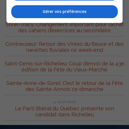
ARCHIVES
Gérer vos préférences
5 août 2026
Sorel-Tracy: Changement important pour l’achat
des cahiers d’exercices au secondaire
Contrecoeur: Retour des Virées du fleuve et des
navettes fluviales ce week-end
Saint-Denis-sur-Richelieu: Coup d’envoi de la 43e
édition de la Fête du Vieux-Marché
Sainte-Anne-de-Sorel: C’est le retour de la Fête
des Sainte-Annois ce dimanche
4 août 2026
Le Parti libéral du Québec présente son
candidat dans Richelieu