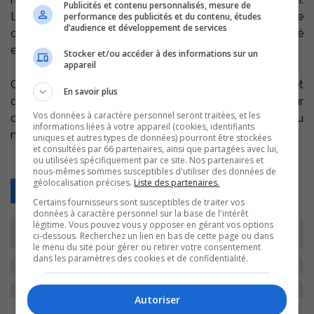
Publicités et contenu personnalisés, mesure de
L’ouverture de l’église et l’exposition s’inscrivent dans le
performance des publicités et du contenu, études
d’audience et développement de services
contexte de la relance des municipalités de Saint-Aimé
et Massueville.
Stocker et/ou accéder à des informations sur un
appareil
On peut visiter l’église les mardis, vendredis, samedis et
En savoir plus
dimanches. Pour des visites de groupes ou pour
Vos données à caractère personnel seront traitées, et les
connaître les heures d’ouverture, on peut téléphoner au
informations liées à votre appareil (cookies, identifiants
numéros 788-3120 ou 788-2230.
uniques et autres types de données) pourront être stockées
et consultées par 66 partenaires, ainsi que partagées avec lui,
ou utilisées spécifiquement par ce site. Nos partenaires et
nous-mêmes sommes susceptibles d'utiliser des données de
géolocalisation précises.
Liste des partenaires.
Retour
Certains fournisseurs sont susceptibles de traiter vos
données à caractère personnel sur la base de l'intérêt
légitime. Vous pouvez vous y opposer en gérant vos options
ci-dessous. Recherchez un lien en bas de cette page ou dans
le menu du site pour gérer ou retirer votre consentement
dans les paramètres des cookies et de confidentialité.
Autoriser