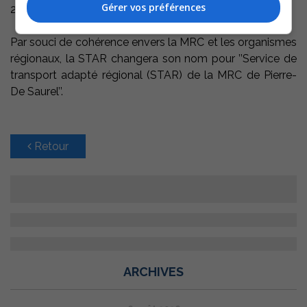
Gérer vos préférences
2703.
Par souci de cohérence envers la MRC et les organismes
régionaux, la STAR changera son nom pour ’’Service de
transport adapté régional (STAR) de la MRC de Pierre-
De Saurel’’.
Retour
ARCHIVES