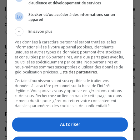
d’audience et développement de services
L’instauration de ce service sur l’ensemble du territoire
Stocker et/ou accéder à des informations sur un
permet maintenant aux usagers de pouvoir se rendre
appareil
dans toutes les municipalités de la MRC, ce qui n’était
pas le cas avant.
En savoir plus
Vos données à caractère personnel seront traitées, et les
La politique d’admissibilité du ministère des Transports
informations liées à votre appareil (cookies, identifiants
uniques et autres types de données) pourront être stockées
du Québec (MTQ) spécifie que pour avoir droit au
et consultées par 66 partenaires, ainsi que partagées avec lui,
transport adapté, il faut répondre à deux exigences : Être
ou utilisées spécifiquement par ce site. Nos partenaires et
nous-mêmes sommes susceptibles d'utiliser des données de
une personne handicapée, c’est-à-dire avoir une
géolocalisation précises.
Liste des partenaires.
déficience significative et persistante, et être limitée dans
Certains fournisseurs sont susceptibles de traiter vos
l’accomplissement des activités normales. Avoir des
données à caractère personnel sur la base de l'intérêt
légitime. Vous pouvez vous y opposer en gérant vos options
limitations sur le plan de la mobilité justifiant l’utilisation
ci-dessous. Recherchez un lien en bas de cette page ou dans
d’un tel service.
le menu du site pour gérer ou retirer votre consentement
dans les paramètres des cookies et de confidentialité.
Pour accéder à ce service, les contribuables doivent
remplir le formulaire de demande d’admission au
Autoriser
transport adapté qui est disponible sur demande à la
STAR au 450 746-7827 ainsi qu’à la MRC au 450 743-