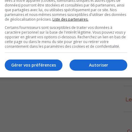
e composée de joueurs de Sorel-Tracy. Deux équipes de
liées à votre appareil (cookies, identifiants uniques et autres types de
données) pourront être stockées et consultées par 66 partenaires, ainsi
total de 620 joueurs, âgés de 9 et 10 ans.
que partagées avec lui, ou utilisées spécifiquement par ce site. Nos
partenaires et nous-mêmes sommes susceptibles d'utiliser des données
de géolocalisation précises.
Liste des partenaires.
14 en classe B, 8 en classe C, 4 en classe BB et 6 en
Certains fournisseurs sont susceptibles de traiter vos données à
caractère personnel sur la base de l'intérêt légitime. Vous pouvez vous y
opposer en gérant vos options ci-dessous. Recherchez un lien en bas de
cette page ou dans le menu du site pour gérer ou retirer votre
consentement dans les paramètres des cookies et de confidentialité.
Gérer vos préférences
Autoriser
L
Le
C