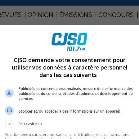
REVUES
OPINION
ÉMISSIONS
CONCOURS
REL-TRACY DÉBUTE AUJOURD’HUI
PARTAGEZ
CJSO demande votre consentement pour
utiliser vos données à caractère personnel
dans les cas suivants :
 de Sorel-Tracy débute
Publicités et contenu personnalisés, mesure de performance des
publicités et du contenu, études d’audience et développement de
services
ockey atome Optimiste de Sorel-Tracy débute ce soir à
Stocker et/ou accéder à des informations sur un appareil
En savoir plus
ncluant les Marinier A 1, 2 et 3, B 1 et 2, C et CC en plus
Vos données à caractère personnel seront traitées, et les informations