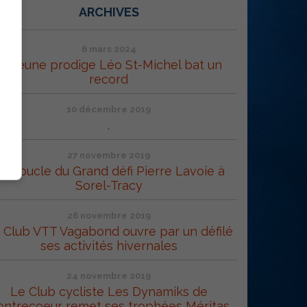
ARCHIVES
6 mars 2024
Le jeune prodige Léo St-Michel bat un
record
10 décembre 2019
.
27 novembre 2019
a Boucle du Grand défi Pierre Lavoie à
Sorel-Tracy
26 novembre 2019
 Club VTT Vagabond ouvre par un défilé
ses activités hivernales
24 novembre 2019
Le Club cycliste Les Dynamiks de
ontrecoeur remet ses trophées Méritas