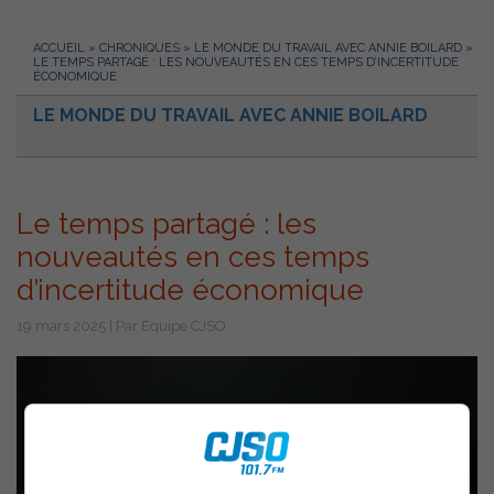
ACCUEIL
»
CHRONIQUES
»
LE MONDE DU TRAVAIL AVEC ANNIE BOILARD
»
LE TEMPS PARTAGÉ : LES NOUVEAUTÉS EN CES TEMPS D’INCERTITUDE
ÉCONOMIQUE
LE MONDE DU TRAVAIL AVEC ANNIE BOILARD
Le temps partagé : les
nouveautés en ces temps
d’incertitude économique
19 mars 2025 | Par Équipe CJSO