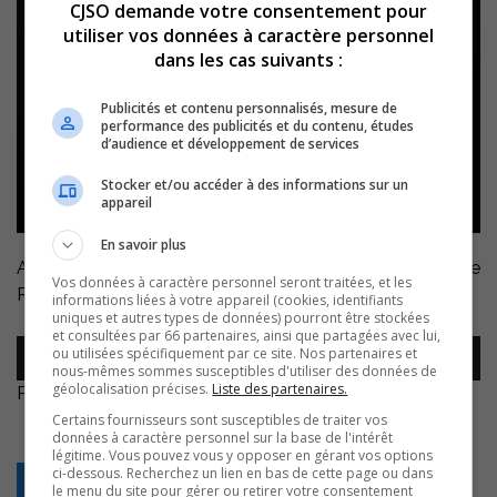
CJSO demande votre consentement pour
utiliser vos données à caractère personnel
dans les cas suivants :
Publicités et contenu personnalisés, mesure de
performance des publicités et du contenu, études
d’audience et développement de services
Stocker et/ou accéder à des informations sur un
appareil
En savoir plus
Avec Annie Boilard, présidente Réseau Annie
Vos données à caractère personnel seront traitées, et les
RH.
https://www.reseau-annie.ca/formation/
informations liées à votre appareil (cookies, identifiants
uniques et autres types de données) pourront être stockées
et consultées par 66 partenaires, ainsi que partagées avec lui,
Lecteur
ou utilisées spécifiquement par ce site. Nos partenaires et
00:00
00:00
audio
nous-mêmes sommes susceptibles d'utiliser des données de
géolocalisation précises.
Liste des partenaires.
Photo de
Jonathan Duran
sur
Unsplash
Certains fournisseurs sont susceptibles de traiter vos
données à caractère personnel sur la base de l'intérêt
légitime. Vous pouvez vous y opposer en gérant vos options
ci-dessous. Recherchez un lien en bas de cette page ou dans
Retour
le menu du site pour gérer ou retirer votre consentement