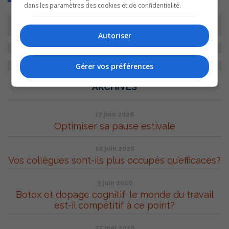
dans les paramètres des cookies et de confidentialité.
Autoriser
Gérer vos préférences
ARCHIVES
17 juin 2026
Optimiser sa pause estivale
10 juin 2026
Vos collègues sont-ils plus occupés qu’efficaces?
3 juin 2026
Botox et dopage cognitif: le monde du travail
est-il compétitif à ce point?
27 mai 2026