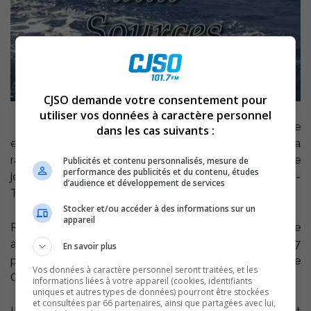
CJSO demande votre consentement pour
utiliser vos données à caractère personnel
»Le retour aux sources’’, cette traversée de l’Atlantique
dans les cas suivants :
en flottille, qui a eu lieu en juillet et août 2008 vous sera
raconté par l’ex-maire de Sorel-Tracy, Marcel Robert, ce
Publicités et contenu personnalisés, mesure de
performance des publicités et du contenu, études
jeudi 21 janvier, à 19 h., à l’auditorium du Cégep de Sorel-
d’audience et développement de services
Tracy.
Stocker et/ou accéder à des informations sur un
appareil
Rappelons que Marcel Robert a participé à cette
aventure avec Mario Blondin, propriétaire du voilier de 37
En savoir plus
pieds, la Kandace Rose et de Michel Boivin de Voile
Vos données à caractère personnel seront traitées, et les
Québec.
informations liées à votre appareil (cookies, identifiants
uniques et autres types de données) pourront être stockées
et consultées par 66 partenaires, ainsi que partagées avec lui,