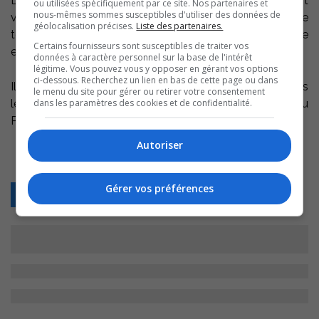
La conférence est appuyée d’une vidéo qui vous fait
ou utilisées spécifiquement par ce site. Nos partenaires et
nous-mêmes sommes susceptibles d'utiliser des données de
vivre cette traversée qui a débuté à Sorel-Tracy pour se
géolocalisation précises.
Liste des partenaires.
terminer à LaRochelle, en France, au terme d’un périple
Certains fournisseurs sont susceptibles de traiter vos
en mer de plus de 30 jours.
données à caractère personnel sur la base de l'intérêt
légitime. Vous pouvez vous y opposer en gérant vos options
ci-dessous. Recherchez un lien en bas de cette page ou dans
Il en coûte 10 $ pour assister à cette conférence et tous
le menu du site pour gérer ou retirer votre consentement
les profits seront versés à la future école de voile du
dans les paramètres des cookies et de confidentialité.
Parc régional les Grèves.
Autoriser
Gérer vos préférences
Retour