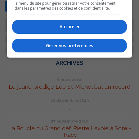
le menu du site pour gérer ou retirer votre consentement
Retour
dans les paramètres des cookies et de confidentialité.
Autoriser
Gérer vos préférences
ARCHIVES
6 mars 2024
Le jeune prodige Léo St-Michel bat un record
10 décembre 2019
.
27 novembre 2019
La Boucle du Grand défi Pierre Lavoie à Sorel-
Tracy