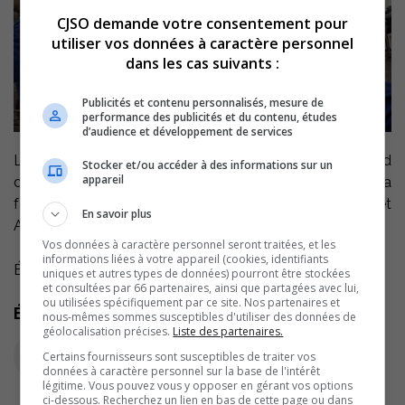
CJSO demande votre consentement pour
utiliser vos données à caractère personnel
dans les cas suivants :
Publicités et contenu personnalisés, mesure de
performance des publicités et du contenu, études
d’audience et développement de services
Le responsable de la Course au secondaire du Grand
Stocker et/ou accéder à des informations sur un
appareil
défi Pierre Lavoie à l’École secondaire Bernard-Gariépy a
fait le bilan de la course ce matin avec Valérie Ferland et
En savoir plus
André Champagne.
Vos données à caractère personnel seront traitées, et les
informations liées à votre appareil (cookies, identifiants
Écoutez l’entrevue:
uniques et autres types de données) pourront être stockées
et consultées par 66 partenaires, ainsi que partagées avec lui,
ou utilisées spécifiquement par ce site. Nos partenaires et
Écoutez l'extrait audio
nous-mêmes sommes susceptibles d'utiliser des données de
géolocalisation précises.
Liste des partenaires.
Certains fournisseurs sont susceptibles de traiter vos
données à caractère personnel sur la base de l'intérêt
légitime. Vous pouvez vous y opposer en gérant vos options
ci-dessous. Recherchez un lien en bas de cette page ou dans