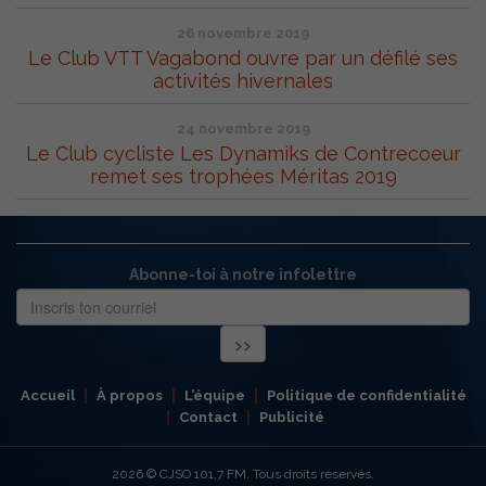
26 novembre 2019
Le Club VTT Vagabond ouvre par un défilé ses
activités hivernales
24 novembre 2019
Le Club cycliste Les Dynamiks de Contrecoeur
remet ses trophées Méritas 2019
Abonne-toi à notre infolettre
Accueil
À propos
L’équipe
Politique de confidentialité
Contact
Publicité
2026
© CJSO 101,7 FM. Tous droits réservés.