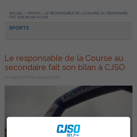
ACCUEIL
»
SPORTS
»
LE RESPONSABLE DE LA COURSE AU SECONDAIRE
FAIT SON BILAN À CJSO
SPORTS
Le responsable de la Course au
secondaire fait son bilan à CJSO
17 mai 2016 | Par Équipe CJSO