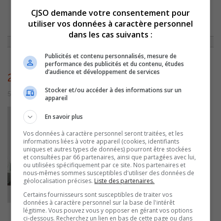
CJSO demande votre consentement pour
utiliser vos données à caractère personnel
ACCUEIL
»
ACTUALITÉS
»
LE PROJET DE L’INSTITUT NATIONAL DE LA
PIERRE ET DU TECHNOCENTRE EST TOUJOURS VIVANT
»
260
dans les cas suivants :
Publicités et contenu personnalisés, mesure de
performance des publicités et du contenu, études
d’audience et développement de services
260
Stocker et/ou accéder à des informations sur un
5 juillet 2016 | Par admin
appareil
En savoir plus
Vos données à caractère personnel seront traitées, et les
informations liées à votre appareil (cookies, identifiants
uniques et autres types de données) pourront être stockées
et consultées par 66 partenaires, ainsi que partagées avec lui,
ou utilisées spécifiquement par ce site. Nos partenaires et
nous-mêmes sommes susceptibles d'utiliser des données de
géolocalisation précises.
Liste des partenaires.
Certains fournisseurs sont susceptibles de traiter vos
données à caractère personnel sur la base de l'intérêt
légitime. Vous pouvez vous y opposer en gérant vos options
ci-dessous. Recherchez un lien en bas de cette page ou dans