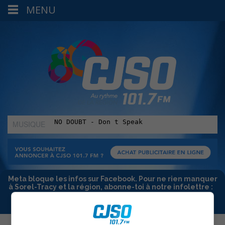
MENU
MUSIQUE
:
Meta bloque les infos sur Facebook. Pour ne rien manquer
à Sorel-Tracy et la région, abonne-toi à notre infolettre :