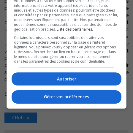
Vos données à caractère personnel seront traitées, et les
plutôt rare de voir le même compositeur remporter ce
informations liées à votre appareil (cookies, identifiants
prix deux années d’affilée, au camp musical de
uniques et autres types de données) pourront être stockées
et consultées par 66 partenaires, ainsi que partagées avec lui,
Lanaudière. Par contre, on remarquait cette année une
ou utilisées spécifiquement par ce site. Nos partenaires et
composition plus recherchée, plus structurée, possédant
nous-mêmes sommes susceptibles d'utiliser des données de
géolocalisation précises.
Liste des partenaires.
un jeu plus technique et une rythmique complexe, avec
de beaux passages mélodiques. «« Le guerrier oublié »
Certains fournisseurs sont susceptibles de traiter vos
données à caractère personnel sur la base de l'intérêt
explore le clavier dans sa totalité. Le premier thème de
légitime. Vous pouvez vous y opposer en gérant vos options
sa pièce se veut rapide et cristallin puis le second est
ci-dessous. Recherchez un lien en bas de cette page ou dans
le menu du site pour gérer ou retirer votre consentement
plutôt sévère et magistral. À la fin de sa composition,
dans les paramètres des cookies et de confidentialité.
ces deux thèmes sont joués simultanément pour aboutir
sur une sonorité songeuse et fluide. Le titre de sa pièce
Autoriser
porte bien son nom », soulignait madame Berthiaume.
Source : Nathalie Berthiaume et Jean Doyon. STM
Gérer vos préférences
Retour