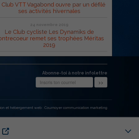
 Club VTT Vagabond ouvre par un défilé
ses activités hivernales
24 novembre 2019
Le Club cycliste Les Dynamiks de
ontrecoeur remet ses trophées Méritas
2019
Abonne-toi à notre infolettre
ion et hébergement web : Cournoyer communication marketing