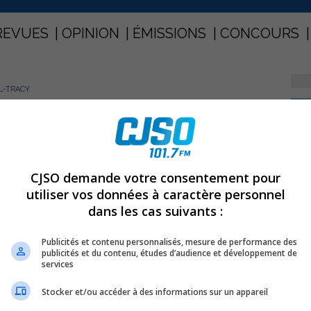
REVUES
OPINION
ÉMISSIONS
CONCOURS
L-TRACY
PARTAGEZ
à Sorel-tracy
CJSO demande votre consentement pour
utiliser vos données à caractère personnel
dans les cas suivants :
vendredi dernier son banquet annuel de remise de prix.
Publicités et contenu personnalisés, mesure de performance des
publicités et du contenu, études d’audience et développement de
c s’étaient donné rendez-vous à Sorel-Tracy pour
services
antaine de prix à ceux et celles qui se sont illustrés
Stocker et/ou accéder à des informations sur un appareil