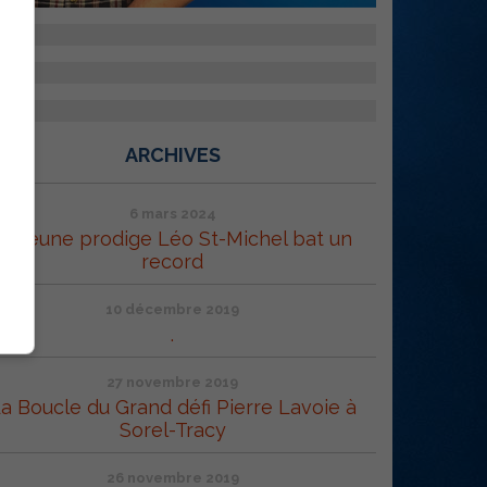
ARCHIVES
6 mars 2024
Le jeune prodige Léo St-Michel bat un
record
10 décembre 2019
.
27 novembre 2019
a Boucle du Grand défi Pierre Lavoie à
Sorel-Tracy
26 novembre 2019