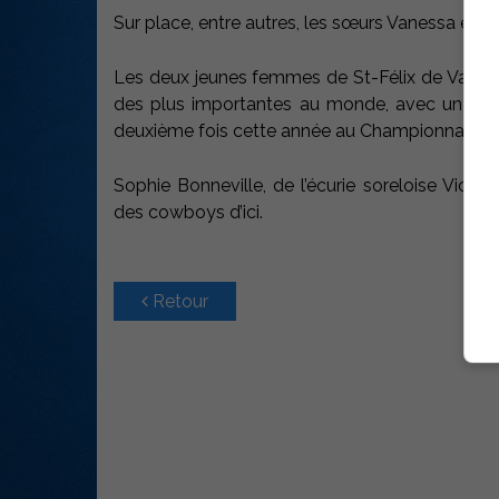
Sur place, entre autres, les sœurs Vanessa et 
Les deux jeunes femmes de St-Félix de Valois 
des plus importantes au monde, avec un milli
deuxième fois cette année au Championnat mo
Sophie Bonneville, de l’écurie soreloise Victor
des cowboys d’ici.
Retour