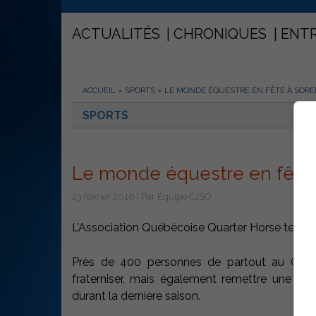
ACTUALITÉS
CHRONIQUES
ENT
ACCUEIL
»
SPORTS
»
LE MONDE ÉQUESTRE EN FÊTE À SORE
SPORTS
Le monde équestre en fête 
23 février 2010 | Par Équipe CJSO
L’Association Québécoise Quarter Horse tenait 
Près de 400 personnes de partout au Québe
fraterniser, mais également remettre une soix
durant la dernière saison.