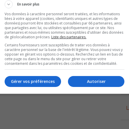
En savoir plus
Andrée-Anne Mayrand, 19 et 22 ans.
Vos données à caractère personnel seront traitées, et les informations
liées à votre appareil (cookies, identifiants uniques et autres types de
ont participé à la compétition de Columbus, Ohio, une
données) pourront être stockées et consultées par 66 partenaires, ainsi
on de visiteurs. Vanessa a de plus participé pour une
que partagées avec lui, ou utilisées spécifiquement par ce site. Nos
partenaires et nous-mêmes sommes susceptibles d'utiliser des données
ndial des jeunes, à Oklahoma.
de géolocalisation précises.
Liste des partenaires.
Certains fournisseurs sont susceptibles de traiter vos données à
y farm était également présente. Elle parle avec fierté
caractère personnel sur la base de l'intérêt légitime. Vous pouvez vous y
opposer en gérant vos options ci-dessous. Recherchez un lien en bas de
cette page ou dans le menu du site pour gérer ou retirer votre
consentement dans les paramètres des cookies et de confidentialité.
Gérer vos préférences
Autoriser
L