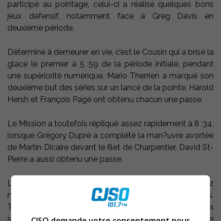
participé au pointage, celui-ci a réalisé quelques bons
jeux défensif, notamment face à Greg Davis en
deuxième période.
Déterminé à demeurer en vie, c’est le Cousin qui a brisé la
glace le premier à 5 :59 de la période initiale, pendant
une supériorité numérique. Mario Therrien a marqué son
deuxième but des séries sur un lancé de la pointe. Harold
Hersh et François Pagé ont obtenu chacun une passe.
Le Mission a toutefois répliqué assez rapidement à 8 :34,
lorsque Grégory Dupré a complété la man?uvre avortée
de Martin Dicaire devant le filet de Charpentier. David St-
Pierre a aussi obtenu une passe.
La période médiane a débuté de manière assez
mouvementée puisque trois buts y ont été marqués.
Tout d’abord, David St-Pierre a donné les devants aux
siens avec un tir de la pointe en double désavantage
CJSO demande votre consentement pour