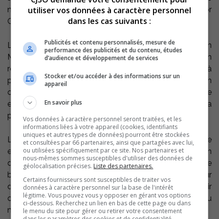
utiliser vos données à caractère personnel
numérique, avec les aides de Wes Goldie et de Victor
dans les cas suivants :
Gervais.
Publicités et contenu personnalisés, mesure de
Le Cousin a toutefois nivelé les chances à 3 :48. L’ancien
performance des publicités et du contenu, études
Mission, Greg Davis a déjoué Marcel Cousineau sur un
d’audience et développement de services
retour de lancé. Mais le Mission reprend les devants à
Stocker et/ou accéder à des informations sur un
peine 19 secondes plus tard. Wes Goldie enregistre son
appareil
cinquième but des séries sur des aides d’Agostino Casale
En savoir plus
et de David St-Pierre. Il s’agira alors du but gagnant de la
partie.
Vos données à caractère personnel seront traitées, et les
informations liées à votre appareil (cookies, identifiants
uniques et autres types de données) pourront être stockées
Le point tournant du match surviendra sans aucun doute
et consultées par 66 partenaires, ainsi que partagées avec lui,
ou utilisées spécifiquement par ce site. Nos partenaires et
en toute fin de deuxième période. Le Mission écope d’un
nous-mêmes sommes susceptibles d'utiliser des données de
double désavantage numérique, mais résiste
géolocalisation précises.
Liste des partenaires.
brillamment. Le compte demeure alors de 3-2 en faveur
Certains fournisseurs sont susceptibles de traiter vos
des locaux après 40 minutes. Et ils réussiront à maintenir
données à caractère personnel sur la base de l'intérêt
légitime. Vous pouvez vous y opposer en gérant vos options
cette mince avance jusqu’à la toute dernière seconde du
ci-dessous. Recherchez un lien en bas de cette page ou dans
match.
le menu du site pour gérer ou retirer votre consentement
dans les paramètres des cookies et de confidentialité.