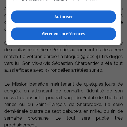
Au troisième engagement, le Cousin a tenté tant bien
que mal, de créer l’impasse, mais le Mission a limité les
Autoriser
chances de marquer, tandis que Cousineau s’est chargé
du reste.
Gérer vos préférences
Ce dernier a démontré pourquoi il est devenu l’homme
de confiance de Pierre Pelletier au tournant du deuxième
match. Le vétéran gardien a bloqué 39 des 41 tirs dirigés
vers lui. Son vis-à-vis Sébastien Charpentier a été tout
aussi efficace avec 37 rondelles arrêtées sur 40.
Le Mission bénéficie maintenant de quelques jours de
congés, en attendant de connaître l’identité de son
nouvel opposant. Il pourrait s’agir du Prolab de Thetford
Mines ou du Saint-François de Sherbrooke. La série
demi-finale quatre de sept débutera en milieu ou fin de
semaine prochaine. Le tout sera publié très
prochainement.