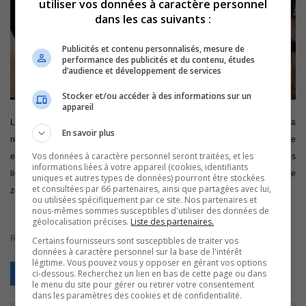
utiliser vos données à caractère personnel
dans les cas suivants :
Publicités et contenu personnalisés, mesure de
performance des publicités et du contenu, études
d’audience et développement de services
Stocker et/ou accéder à des informations sur un
appareil
Le ministre délégué aux Affaires maritimes et ministre responsable de la
En savoir plus
région du Bas-Saint-Laurent, M. Jean D’Amour a annoncé l’octroi d’une
Vos données à caractère personnel seront traitées, et les
enveloppe de 125 000$, qui servira à financer jusqu’à 70% des dépenses
informations liées à votre appareil (cookies, identifiants
liées à l’élaboration d’un plan de développement pour l’implantation d’une
uniques et autres types de données) pourront être stockées
et consultées par 66 partenaires, ainsi que partagées avec lui,
zone industrialo-portuaire à Sorel-Tracy.
ou utilisées spécifiquement par ce site. Nos partenaires et
nous-mêmes sommes susceptibles d'utiliser des données de
géolocalisation précises.
Liste des partenaires.
Regardez cette annonce
faite ce matin à l’hôtel de ville de Sorel-Tracy.
Certains fournisseurs sont susceptibles de traiter vos
données à caractère personnel sur la base de l'intérêt
légitime. Vous pouvez vous y opposer en gérant vos options
Retour
ci-dessous. Recherchez un lien en bas de cette page ou dans
le menu du site pour gérer ou retirer votre consentement
dans les paramètres des cookies et de confidentialité.