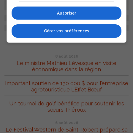
Autoriser
Gérer vos préférences
ARCHIVES
8 août 2026
Le ministre Mathieu Lévesque en visite
économique dans la région
Important soutien de 130 000 $ pour l’entreprise
agrotouristique L’Effet Bœuf
Un tournoi de golf bénéfice pour soutenir les
sœurs Théroux
6 août 2026
Le Festival Western de Saint-Robert prépare sa