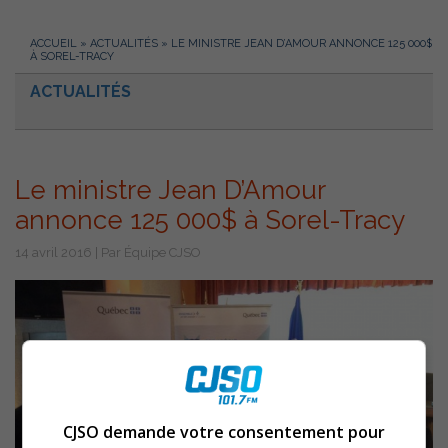
ACCUEIL
»
ACTUALITÉS
»
LE MINISTRE JEAN D’AMOUR ANNONCE 125 000$
À SOREL-TRACY
ACTUALITÉS
Le ministre Jean D’Amour
annonce 125 000$ à Sorel-Tracy
14 avril 2016 | Par Équipe CJSO
CJSO demande votre consentement pour