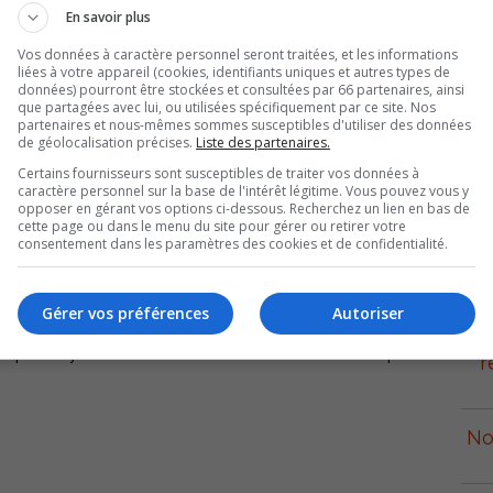
En savoir plus
du à l’invitation des organisateurs du troisième Gala
Vos données à caractère personnel seront traitées, et les informations
tenu samedi soir dernier sous la présidence d’honneur du
liées à votre appareil (cookies, identifiants uniques et autres types de
données) pourront être stockées et consultées par 66 partenaires, ainsi
que partagées avec lui, ou utilisées spécifiquement par ce site. Nos
partenaires et nous-mêmes sommes susceptibles d'utiliser des données
mme on les appelait autrefois, sont devenus des chefs
de géolocalisation précises.
Liste des partenaires.
cteurs incontournables du développement économique
Certains fournisseurs sont susceptibles de traiter vos données à
caractère personnel sur la base de l'intérêt légitime. Vous pouvez vous y
ître leur travail.
opposer en gérant vos options ci-dessous. Recherchez un lien en bas de
cette page ou dans le menu du site pour gérer ou retirer votre
consentement dans les paramètres des cookies et de confidentialité.
 les prix du jury. L’intervenant économique est la
p
 mérite exceptionnel revient à Maurice Desrosiers de
appartient à la Ferme Besner-Pagé de Yamaska. Pierrette
Gérer vos préférences
Autoriser
e dans le monde agricole. Fernand Millette de Saint-
is que Raymond Arel de Saint-David mérite le prix de
r
No