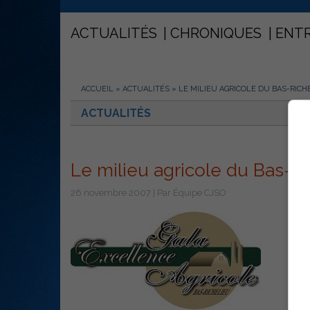
ACTUALITÉS
CHRONIQUES
ENT
ACCUEIL
»
ACTUALITÉS
»
LE MILIEU AGRICOLE DU BAS-RIC
ACTUALITÉS
Le milieu agricole du Bas-Ri
26 novembre 2007 | Par Équipe CJSO