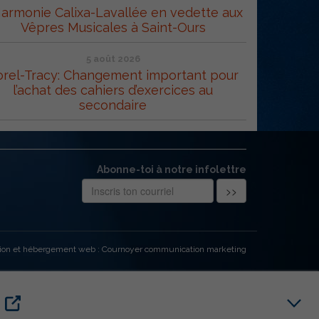
Harmonie Calixa-Lavallée en vedette aux
Vêpres Musicales à Saint-Ours
5 août 2026
orel-Tracy: Changement important pour
l’achat des cahiers d’exercices au
secondaire
Abonne-toi à notre infolettre
ion et hébergement web : Cournoyer communication marketing