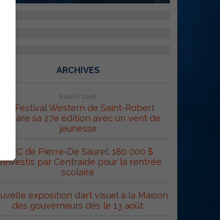
ARCHIVES
6 août 2026
Le Festival Western de Saint-Robert
répare sa 27e édition avec un vent de
jeunesse
MRC de Pierre-De Saurel: 180 000 $
éinvestis par Centraide pour la rentrée
scolaire
uvelle exposition d’art visuel à la Maison
des gouverneurs dès le 13 août