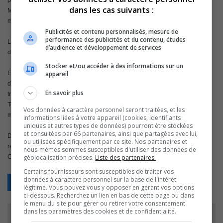
première période, sur un tir de punition. Moins d’une minute plus tard,
dans les cas suivants :
Maxime Charron (Leblanc-Bourque) marquait pour faire 2-0 après 20
minutes.
Publicités et contenu personnalisés, mesure de
performance des publicités et du contenu, études
La deuxième période, fut celle de Mathieu Brunelle qui créa l’égalité avec
d’audience et développement de services
deux buts en moins de 10 minutes.
Stocker et/ou accéder à des informations sur un
appareil
En troisième période, Maxime Charron (Houde) marque son deuxième but
du match, suivi de Éric Doucet (Deschênes) pour faire 4-2 en milieu de
En savoir plus
troisième. Après une réplique de RdL, Mathieu Benoit a complété un jeu de
Tessier et Deschênes, qui récoltait un troisième point dans le match, pour
Vos données à caractère personnel seront traitées, et les
marquer dans un filet désert à 19 :59.
informations liées à votre appareil (cookies, identifiants
uniques et autres types de données) pourront être stockées
et consultées par 66 partenaires, ainsi que partagées avec lui,
Deschênes est donc à trois points du Club des 500. Il aura l’occasion de les
ou utilisées spécifiquement par ce site. Nos partenaires et
récolter lors du prochain match de l’équipe, vendredi (13!) prochain, 20h, au
nous-mêmes sommes susceptibles d'utiliser des données de
géolocalisation précises.
Liste des partenaires.
Colisée Cardin face au Caron & Guay de Trois-Rivières.
Certains fournisseurs sont susceptibles de traiter vos
données à caractère personnel sur la base de l'intérêt
Retour
légitime. Vous pouvez vous y opposer en gérant vos options
ci-dessous. Recherchez un lien en bas de cette page ou dans
le menu du site pour gérer ou retirer votre consentement
dans les paramètres des cookies et de confidentialité.