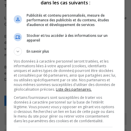
dans les cas suivants :
Tech, dans le Bas-St-Laurent.
Publicités et contenu personnalisés, mesure de
Le deuxième match de la série 3 de 5 sera présenté le lendemain au Colisée
performance des publicités et du contenu, études
d’audience et développement de services
Cardin, à 20 h.
Stocker et/ou accéder à des informations sur un
Exceptionnellement, l’entrainement hebdomadaire de l’équipe aura lieu
appareil
demain, à 19 h 30, au Colisée Cardin et les billets y seront alors mis en
vente, à compter de 19 h à la billetterie du Colisée, en plus des soirs de
En savoir plus
match.
Vos données à caractère personnel seront traitées, et les
informations liées à votre appareil (cookies, identifiants
Bonne nouvelle pour les partisans auditeurs du FM 101,7 : Les parties
uniques et autres types de données) pourront être stockées
extérieures de l’équipe en séries seront radiodiffusées, toujours avec Jean
et consultées par 66 partenaires, ainsi que partagées avec lui,
ou utilisées spécifiquement par ce site. Nos partenaires et
Doyon et Yanick Bibeau.
nous-mêmes sommes susceptibles d'utiliser des données de
géolocalisation précises.
Liste des partenaires.
Certains fournisseurs sont susceptibles de traiter vos
Retour
données à caractère personnel sur la base de l'intérêt
légitime. Vous pouvez vous y opposer en gérant vos options
ci-dessous. Recherchez un lien en bas de cette page ou dans
le menu du site pour gérer ou retirer votre consentement
dans les paramètres des cookies et de confidentialité.