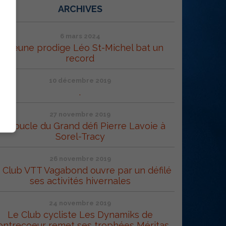
ARCHIVES
6 mars 2024
Le jeune prodige Léo St-Michel bat un
record
10 décembre 2019
.
27 novembre 2019
a Boucle du Grand défi Pierre Lavoie à
Sorel-Tracy
26 novembre 2019
 Club VTT Vagabond ouvre par un défilé
ses activités hivernales
24 novembre 2019
Le Club cycliste Les Dynamiks de
ontrecoeur remet ses trophées Méritas