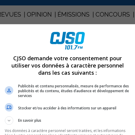
REVUES
OPINION
ÉMISSIONS
CONCOURS
ATHAN FOREST
PARTAGEZ
CJSO demande votre consentement pour
utiliser vos données à caractère personnel
dans les cas suivants :
 – Jonathan Forest
Publicités et contenu personnalisés, mesure de performance des
publicités et du contenu, études d’audience et développement de
services
e saison pour répondre aux attentes de l’entraineur-chef de l’équipe.
Stocker et/ou accéder à des informations sur un appareil
t participaient avec discipline aux exercices commandés par l’entraineur-
ent du HC Carvena qui se poursuivait cette fin de semaine….
En savoir plus
urs capacités, n’hésitant pas à jouer très physique avec leurs éventuels
Vos données à caractère personnel seront traitées, et les informations