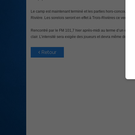
Le camp est maintenant terminé et les parties hors-concours débu
Rivière. Les sorelois seront en effet à Trois-Rivières ce vendre
Rencontré par le FM 101,7 hier après-midi au terme d’un entrain
clair. L’intensité sera exigée des joueurs et devra même définir l’
Retour