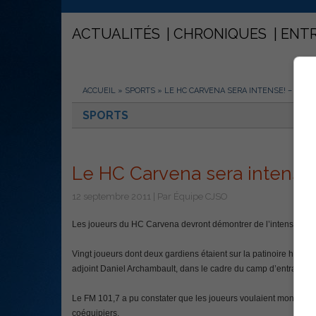
ACTUALITÉS
CHRONIQUES
ENT
ACCUEIL
»
SPORTS
»
LE HC CARVENA SERA INTENSE! – JON
SPORTS
Le HC Carvena sera intense!
12 septembre 2011 | Par Équipe CJSO
Les joueurs du HC Carvena devront démontrer de l’intensité cett
Vingt joueurs dont deux gardiens étaient sur la patinoire hier e
adjoint Daniel Archambault, dans le cadre du camp d’entrainem
Le FM 101,7 a pu constater que les joueurs voulaient montrer le
coéquipiers.