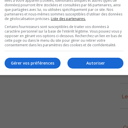
liées à votre appareil (cookies, identifiants uniques et autres types de
données) pourront être stockées et consultées par 66 partenaires, ainsi
que partagées avec lui, ou utilisées spécifiquement par ce site. Nos
tent ce vendredi pour l’équipe qui fera un aller-retour Sorel-Tracy-Trois-
partenaires et nous-mêmes sommes susceptibles d'utiliser des données
di, 20 alors que le Caron et Guay sera au Colisé Cardin le lendemain, 19h.
de géolocalisation précises.
Liste des partenaires.
Certains fournisseurs sont susceptibles de traiter vos données à
ement plus court que prévu mais très intense, Jonathan Forest a été très
caractère personnel sur la base de l'intérêt légitime. Vous pouvez vous y
identité de l’équipe.
opposer en gérant vos options ci-dessous. Recherchez un lien en bas de
cette page ou dans le menu du site pour gérer ou retirer votre
consentement dans les paramètres des cookies et de confidentialité.
Gérer vos préférences
Autoriser
L
Le
C