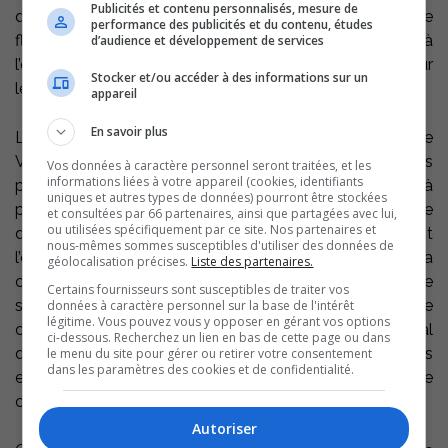
Publicités et contenu personnalisés, mesure de
quant aux impacts environnementaux potentiels sur le
performance des publicités et du contenu, études
fleuve, le territoire et l’érosion des berges, non plus qu’à
d’audience et développement de services
l’égard des effets de la circulation accrue de camions sur
Stocker et/ou accéder à des informations sur un
les citoyens. »
appareil
En savoir plus
La présentation par kiosque n’était pas inutile, concède
Vigie citoyenne Port de Contrecoeur, mais elle n’a pas
Vos données à caractère personnel seront traitées, et les
informations liées à votre appareil (cookies, identifiants
permis d’avoir une vision générale des enjeux. Jusqu’à
uniques et autres types de données) pourront être stockées
présent, soumet le groupe, la seule référence scientifique
et consultées par 66 partenaires, ainsi que partagées avec lui,
ou utilisées spécifiquement par ce site. Nos partenaires et
disponible pour juger de l’avancée des travaux, était
nous-mêmes sommes susceptibles d'utiliser des données de
l’étude d’impacts de 2017. « Nous savons que le Port a
géolocalisation précises.
Liste des partenaires.
consulté des organismes, mais ces consultations se
Certains fournisseurs sont susceptibles de traiter vos
sont déroulées à huis clos, avec des clauses de
données à caractère personnel sur la base de l'intérêt
légitime. Vous pouvez vous y opposer en gérant vos options
confidentialité, affirme-t-il, sollicitant du Port de Montréal
ci-dessous. Recherchez un lien en bas de cette page ou dans
qu’il rende public l’ensemble des documents techniques
le menu du site pour gérer ou retirer votre consentement
dans les paramètres des cookies et de confidentialité.
et scientifiques qui soutiennent les activités de
compensation liées au projet.
Autoriser