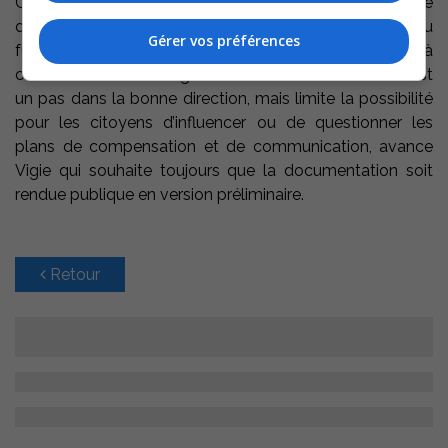
Certains documents sont maintenant déposés sur le site
de l’AMP. Ils seront rendus publics en version finale “au
Gérer vos préférences
fur et à mesure de la réalisation du nouveau terminal à
conteneurs”. La stratégie de communication d’APM est
un pas dans la bonne direction, mais limite la possibilité
pour les citoyens d’influencer ou de questionner les
plans de compensation et de communication, avance
Vigie qui souhaite toujours que la documentation soit
rendue publique en version préliminaire.
Retour