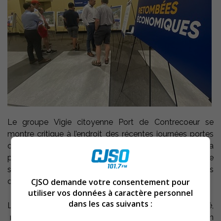
Le groupe Vigie citoyenne Port de Contrecoeur se
montre critique à l’endroit des récentes journées portes
ouvertes auquel le Port de Montréal a convié la
population pour répondre à ses questions et entendre
ses remarques sur l’agrandissement de ses installations
CJSO demande votre consentement pour
de Contrecoeur.
utiliser vos données à caractère personnel
dans les cas suivants :
L’opération, fait savoir le groupe dans un communiqué,
n’a pas suffi à « dissiper les inquiétudes de la population