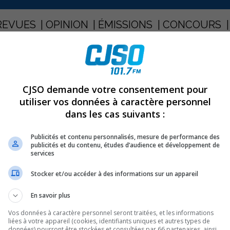
REVUES
OPINION
ÉMISSIONS
CONCOURS
GIONAL AIDE FINANCIÈREMENT DEUX PROJETS
PARTAGEZ
CJSO demande votre consentement pour
utiliser vos données à caractère personnel
dans les cas suivants :
régional aide financièrement
Publicités et contenu personnalisés, mesure de performance des
publicités et du contenu, études d’audience et développement de
services
Stocker et/ou accéder à des informations sur un appareil
-Tracy reçoivent un soutient financier dans le cadre du
ppement régional (FDR) soutenu par la Conférence
En savoir plus
Vos données à caractère personnel seront traitées, et les informations
liées à votre appareil (cookies, identifiants uniques et autres types de
données) pourront être stockées et consultées par 66 partenaires, ainsi