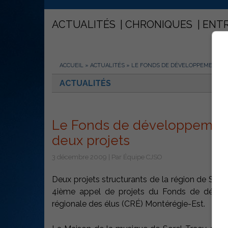
ACTUALITÉS
CHRONIQUES
ENT
ACCUEIL
»
ACTUALITÉS
»
LE FONDS DE DÉVELOPPEMENT RÉ
ACTUALITÉS
Le Fonds de développement 
deux projets
3 décembre 2009 | Par Équipe CJSO
Deux projets structurants de la région de Sorel
4ième appel de projets du Fonds de dévelo
régionale des élus (CRÉ) Montérégie-Est.