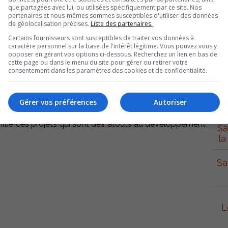
e dans le presbytère Saint-Maxime, reçoit une aide de
que partagées avec lui, ou utilisées spécifiquement par ce site. Nos
siciens s’accaparent des lieux qui seront disponibles
partenaires et nous-mêmes sommes susceptibles d'utiliser des données
de géolocalisation précises.
Liste des partenaires.
til de références musicales, un pôle d’excellence afin de
nes.
Certains fournisseurs sont susceptibles de traiter vos données à
caractère personnel sur la base de l'intérêt légitime. Vous pouvez vous y
S
opposer en gérant vos options ci-dessous. Recherchez un lien en bas de
vise à intégrer la valorisation des déchets, d’expliquer
cette page ou dans le menu du site pour gérer ou retirer votre
consentement dans les paramètres des cookies et de confidentialité.
ovateur lie étroitement la MRC, l’entreprise privée et
Con
Gérer vos préférences
Autoriser
mond Arel et les élus, reconnaissent le dynamisme, la
initié ces projets qui sont des atouts au développement
Sa
la
Sa
L