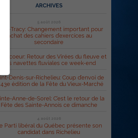
ARCHIVES
5 août 2026
orel-Tracy: Changement important pour
l’achat des cahiers d’exercices au
secondaire
trecoeur: Retour des Virées du fleuve et
des navettes fluviales ce week-end
int-Denis-sur-Richelieu: Coup d’envoi de
 43e édition de la Fête du Vieux-Marché
inte-Anne-de-Sorel: C’est le retour de la
Fête des Sainte-Annois ce dimanche
4 août 2026
e Parti libéral du Québec présente son
candidat dans Richelieu