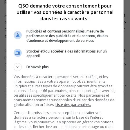
pourrez compter sur moi.
CJSO demande votre consentement pour
utiliser vos données à caractère personnel
S’il est un dessein que tous partagent à Sorel-Tracy c’est
dans les cas suivants :
celui de léguer aux générations montantes une ville
dynamique, sur mesure pour ses citoyens et en
Publicités et contenu personnalisés, mesure de
performance des publicités et du contenu, études
excellente santé financière.
d’audience et développement de services
Continuer d’édifier cette ville pour le monde, jeunes et
Stocker et/ou accéder à des informations sur un
appareil
moins jeunes, riches et moins riches, gens de sports ou
de culture, est la tâche à la fois exigeante et exaltante
En savoir plus
qui nous attend tous.’’ de dire M. Simard.
Vos données à caractère personnel seront traitées, et les
informations liées à votre appareil (cookies, identifiants
Le député de Richelieu aura une première rencontre de
uniques et autres types de données) pourront être stockées
et consultées par 66 partenaires, ainsi que partagées avec lui,
travail avec le nouveau maire élu de Sorel-Tracy, Réjean
ou utilisées spécifiquement par ce site. Nos partenaires et
Dauplaise, ce jeudi après-midi, à Québec.
nous-mêmes sommes susceptibles d'utiliser des données de
géolocalisation précises.
Liste des partenaires.
Certains fournisseurs sont susceptibles de traiter vos
données à caractère personnel sur la base de l'intérêt
légitime. Vous pouvez vous y opposer en gérant vos options
ci-dessous. Recherchez un lien en bas de cette page ou dans