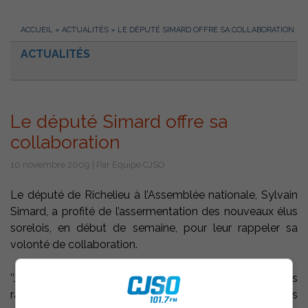
ACCUEIL
»
ACTUALITÉS
»
LE DÉPUTÉ SIMARD OFFRE SA COLLABORATION
ACTUALITÉS
Le député Simard offre sa
collaboration
10 novembre 2009 | Par Équipe CJSO
Le député de Richelieu à l’Assemblée nationale, Sylvain
Simard, a profité de l’assermentation des nouveaux élus
sorelois, en début de semaine, pour leur rappeler sa
volonté de collaboration.
’’Je souhaite profiter de cette assermentation pour vous
rappeler que, tout au long de votre mandat, vous