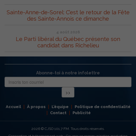
Sainte-Anne-de-Sorel: C’est le retour de la Fête
des Sainte-Annois ce dimanche
4 août 2026
Le Parti libéral du Québec présente son
candidat dans Richelieu
Abonne-toi à notre infolettre
Accueil
À propos
L’équipe
Politique de confidentialité
Contact
Publicité
2026
© CJSO 101,7 FM. Tous droits réservés.