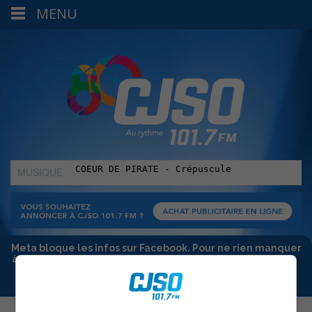
MENU
MUSIQUE
:
Meta bloque les infos sur Facebook. Pour ne rien manquer
à Sorel-Tracy et la région, abonne-toi à notre infolettre :