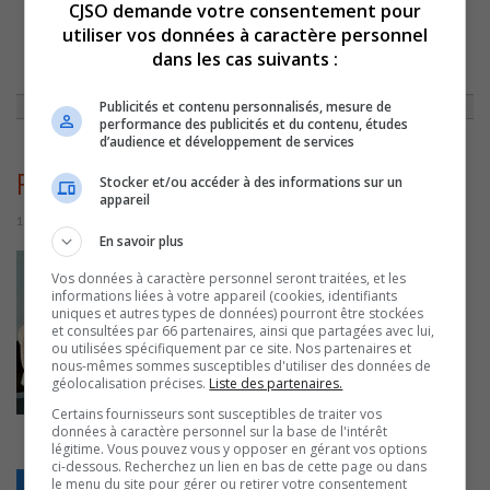
CJSO demande votre consentement pour
utiliser vos données à caractère personnel
ACCUEIL
»
ACTUALITÉS
»
LE DÉJEUNER-CONFÉRENCE DE LA FABE
dans les cas suivants :
METTANT EN VEDETTE 3 ÉTOILES SORELOISES DU HOCKEY
PROFESSIONNEL FAIT SALLE COMBLE
»
FABEHOCKEY
Publicités et contenu personnalisés, mesure de
performance des publicités et du contenu, études
d’audience et développement de services
FABEHockey
Stocker et/ou accéder à des informations sur un
appareil
15 juin 2026 | Par Sylvain Rochon
En savoir plus
Vos données à caractère personnel seront traitées, et les
informations liées à votre appareil (cookies, identifiants
uniques et autres types de données) pourront être stockées
et consultées par 66 partenaires, ainsi que partagées avec lui,
ou utilisées spécifiquement par ce site. Nos partenaires et
nous-mêmes sommes susceptibles d'utiliser des données de
géolocalisation précises.
Liste des partenaires.
Certains fournisseurs sont susceptibles de traiter vos
données à caractère personnel sur la base de l'intérêt
légitime. Vous pouvez vous y opposer en gérant vos options
ci-dessous. Recherchez un lien en bas de cette page ou dans
le menu du site pour gérer ou retirer votre consentement
Retour