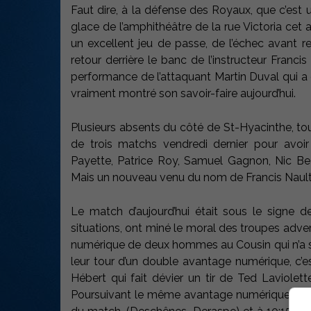
Faut dire, à la défense des Royaux, que c’est
glace de l’amphithéâtre de la rue Victoria cet 
un excellent jeu de passe, de l’échec avant r
retour derrière le banc de l’instructeur Francis
performance de l’attaquant Martin Duval qui a c
vraiment montré son savoir-faire aujourd’hui.
Plusieurs absents du côté de St-Hyacinthe, to
de trois matchs vendredi dernier pour avoir
Payette, Patrice Roy, Samuel Gagnon, Nic Beau
Mais un nouveau venu du nom de Francis Nault a
Le match d’aujourd’hui était sous le signe de
situations, ont miné le moral des troupes adv
numérique de deux hommes au Cousin qui n’a su 
leur tour d’un double avantage numérique, c’es
Hébert qui fait dévier un tir de Ted Laviolet
Poursuivant le même avantage numérique, mais