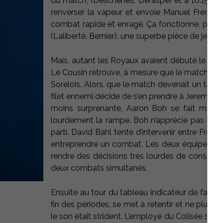
du match, (Deschênes, Deraspe) et à 10:15 de l
renverser la vapeur et envoie Manuel Fréche
combat rapide et enragé. Ça fonctionne, puis
(Laliberté, Bernier), une superbe pièce de jeu de
Mais, autant les Royaux avaient débuté le matc
Le Cousin retrouve, à mesure que le match a
Sorelois. Alors, que le match devenait un tantin
filet ennemi décide de s’en prendre à Jeremy Kn
moins surprenante, Aaron Boh se fait mettr
lourdement la rampe. Boh n’apprécie pas le ges
parti. David Bahl tente d’intervenir entre Fré
entreprendre un combat. Les deux équipes doiven
rendre des décisions très lourdes de conséque
deux combats simultanés.
Ensuite au tour du tableau indicateur de faire 
fin des périodes, se met à retentir et ne plus s’
le son était strident. L’employé du Colisée se de