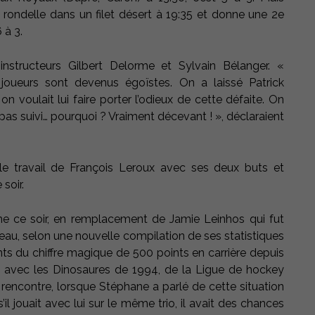
rondelle dans un filet désert à 19:35 et donne une 2e
 à 3.
instructeurs Gilbert Delorme et Sylvain Bélanger. «
 joueurs sont devenus égoïstes. On a laissé Patrick
 voulait lui faire porter l’odieux de cette défaite. On
 pas suivi… pourquoi ? Vraiment décevant ! », déclaraient
 le travail de François Leroux avec ses deux buts et
soir.
me ce soir, en remplacement de Jamie Leinhos qui fut
leau, selon une nouvelle compilation de ses statistiques
ints du chiffre magique de 500 points en carrière depuis
re, avec les Dinosaures de 1994, de la Ligue de hockey
rencontre, lorsque Stéphane a parlé de cette situation
il jouait avec lui sur le même trio, il avait des chances