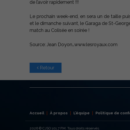
de l’avoir rapidement !!!
Le prochain week-end, en sera un de taille pui
et le dimanche suivant, le Garaga de St-George
match au Colisée en soirée !
Source: Jean Doyon…www.lesroyaux.com
Retour
Accueil
À propos
L’équipe
Politique de confi
2026
© CJSO 101,7 FM. Tous droits réservés.