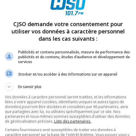
a première période c’est déjà 2 à 0 Sorel. Brault tente
Le
tte contre Dean Mayrand, les deux s’engagent dans un
que St-Hyacinthe marque son premier but, Martin Duval
 passe à 11:10.
CJSO demande votre consentement pour
utiliser vos données à caractère personnel
h avec force, autant ce fut le contraire en 2e période.
C
dans les cas suivants :
vance, le moyen de contre-attaquer chaque menace des
et tranquille, Guillaume Karrer qui se trouvait devant le
Publicités et contenu personnalisés, mesure de performance des
publicités et du contenu, études d’audience et développement de
ight et d’engager le combat. Ensuite, une scène pour la
services
e en échec par Manuel Fréchette, et Boh va frapper
te et va rejoindre Fréchette pour lui faire un mauvais
Stocker et/ou accéder à des informations sur un appareil
chette et Boh, mais Dean Mayrand va rejoindre Bahl pour
En savoir plus
t une "grosse bière" à l’arbitre Loubier, qui aurait pu
nces pour les matchs à venir des équipes, suite à ces
Vos données à caractère personnel seront traitées, et les informations
liées à votre appareil (cookies, identifiants uniques et autres types de
données) pourront être stockées et consultées par 66 partenaires, ainsi
que partagées avec lui, ou utilisées spécifiquement par ce site. Nos
partenaires et nous-mêmes sommes susceptibles d'utiliser des données
des siennes, alors que la sirène annonçant le début et la
de géolocalisation précises.
Liste des partenaires.
arrêter. Les gens avaient les doigts dans les oreilles tant
Certains fournisseurs sont susceptibles de traiter vos données à
vait alors de "resetter" le tableau indicateur ce qui avait
caractère personnel sur la base de l'intérêt légitime. Vous pouvez vous y