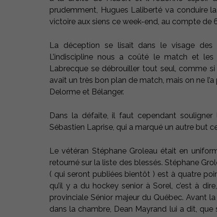
prudemment, Hugues Laliberté va conduire la 
victoire aux siens ce week-end, au compte de 6
La déception se lisait dans le visage des 
L’indiscipline nous a coûté le match et les
Labrecque se débrouiller tout seul, comme si on
avait un très bon plan de match, mais on ne l’a
Delorme et Bélanger.
Dans la défaite, il faut cependant souligner
Sébastien Laprise, qui a marqué un autre but ce 
Le vétéran Stéphane Groleau était en unifor
retourné sur la liste des blessés. Stéphane Gro
( qui seront publiées bientôt ) est à quatre po
qu’il y a du hockey senior à Sorel, c’est à di
provinciale Sénior majeur du Québec. Avant la 
dans la chambre, Dean Mayrand lui a dit, que s’