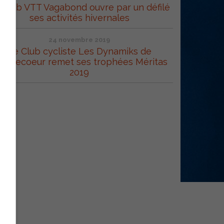
 Club VTT Vagabond ouvre par un défilé
ses activités hivernales
24 novembre 2019
Le Club cycliste Les Dynamiks de
ontrecoeur remet ses trophées Méritas
2019