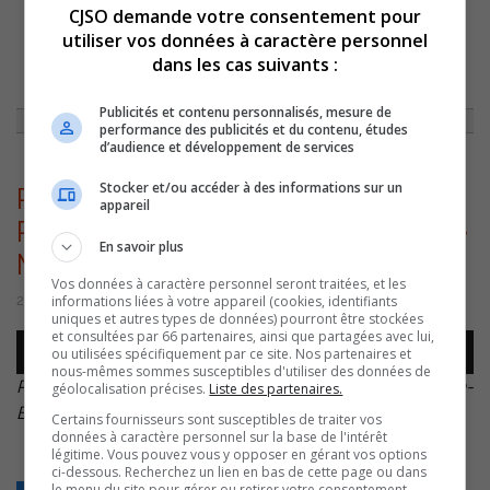
CJSO demande votre consentement pour
utiliser vos données à caractère personnel
ACCUEIL
»
ACTUALITÉS
»
LE COMITÉ DE LA SAINT-JEAN-BAPTISTE DE
dans les cas suivants :
SAINT-AIMÉ MASSUEVILLE FIER DU SUCCÈS DE SES FESTIVITÉS
»
RICHARD GAUTHIER ET LOUIS PLAMONDON – SAINT-JEAN-BAPTISTE
MASSUEVILLE – 20260629
Publicités et contenu personnalisés, mesure de
performance des publicités et du contenu, études
d’audience et développement de services
Stocker et/ou accéder à des informations sur un
Richard Gauthier et Louis
appareil
Plamondon – Saint-Jean-Baptiste
En savoir plus
Massueville – 20260629
Vos données à caractère personnel seront traitées, et les
informations liées à votre appareil (cookies, identifiants
29 juin 2026 | Par Sylvain Rochon
uniques et autres types de données) pourront être stockées
et consultées par 66 partenaires, ainsi que partagées avec lui,
Lecteur
ou utilisées spécifiquement par ce site. Nos partenaires et
00:00
00:00
audio
nous-mêmes sommes susceptibles d'utiliser des données de
Richard Gauthier et Louis Plamondon – Saint-Jean-
géolocalisation précises.
Liste des partenaires.
Baptiste Massueville – 20260629
.
Certains fournisseurs sont susceptibles de traiter vos
données à caractère personnel sur la base de l'intérêt
légitime. Vous pouvez vous y opposer en gérant vos options
ci-dessous. Recherchez un lien en bas de cette page ou dans
le menu du site pour gérer ou retirer votre consentement