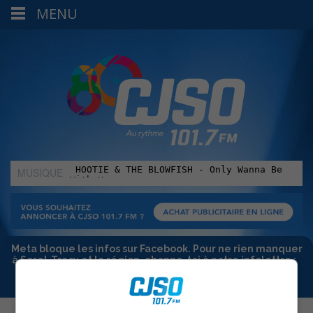
MENU
MUSIQUE
:
Meta bloque les infos sur Facebook. Pour ne rien manquer
à Sorel-Tracy et la région, abonne-toi à notre infolettre :