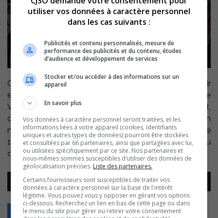
CJSO demande votre consentement pour
utiliser vos données à caractère personnel
dans les cas suivants :
Publicités et contenu personnalisés, mesure de
performance des publicités et du contenu, études
d’audience et développement de services
Stocker et/ou accéder à des informations sur un
C’est ce jeudi que, dans le cadre de la Semaine du loisir
appareil
en fête, les familles sont invitées au Colisée Cardin, rue
En savoir plus
Victoria, à Sorel-Tracy. L’activité le
Colisée en folie
est,
chaque année, un moment fort de cette semaine. On
Vos données à caractère personnel seront traitées, et les
informations liées à votre appareil (cookies, identifiants
nous y donne rendez-vous, sans inscription requise, de
uniques et autres types de données) pourront être stockées
12h30 à 15h50. Ali Durocher du Service du loisir et milieu
et consultées par 66 partenaires, ainsi que partagées avec lui,
ou utilisées spécifiquement par ce site. Nos partenaires et
de vie:
nous-mêmes sommes susceptibles d'utiliser des données de
géolocalisation précises.
Liste des partenaires.
Lecteur
Certains fournisseurs sont susceptibles de traiter vos
00:00
00:00
audio
données à caractère personnel sur la base de l'intérêt
légitime. Vous pouvez vous y opposer en gérant vos options
ci-dessous. Recherchez un lien en bas de cette page ou dans
le menu du site pour gérer ou retirer votre consentement
Retour