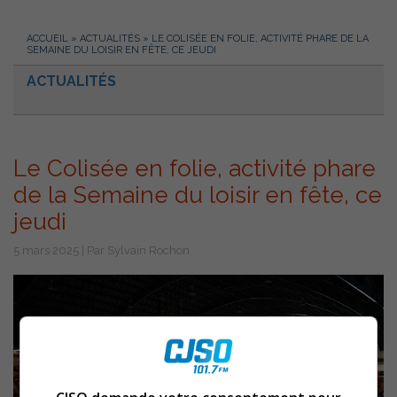
ACCUEIL
»
ACTUALITÉS
»
LE COLISÉE EN FOLIE, ACTIVITÉ PHARE DE LA
SEMAINE DU LOISIR EN FÊTE, CE JEUDI
ACTUALITÉS
Le Colisée en folie, activité phare
de la Semaine du loisir en fête, ce
jeudi
5 mars 2025 | Par Sylvain Rochon